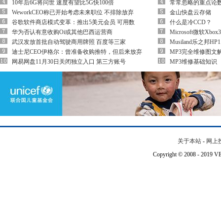
10年后6G将问世 速度有望比5G快100倍
常常忽略的重点论
WeworkCEO称已开始考虑未来职位 不排除放弃
金山快盘云存储
谷歌软件商店模式变革：推出5美元会员 可用数
什么是冷CCD？
华为否认有意收购Oi或其他巴西运营商
Microsoft微软Xbo
武汉发放首批自动驾驶商用牌照 百度等三家
Musiland乐之邦
迪士尼CEO伊格尔：曾准备收购推特，但后来放弃
MP3完全维修图文
网易网盘11月30日关闭独立入口 第三方账号
MP3维修基础知识
关于本站
-
网上
Copyright © 2008 - 201