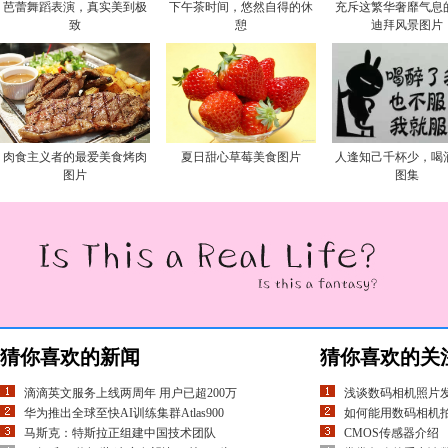
芭蕾舞蹈表演，真实美到极
下午茶时间，悠然自得的休
充斥这繁华奢靡气息
致
憩
迪拜风景图片
肉食主义者的最爱美食烤肉
夏日甜心草莓美食图片
人逢知己千杯少，喝
图片
图集
猜你喜欢的新闻
猜你喜欢的关
滴滴英文服务上线两周年 用户已超200万
浅谈数码相机照片
华为推出全球至快AI训练集群Atlas900
如何能用数码相机
马斯克：特斯拉正组建中国技术团队
CMOS传感器介绍