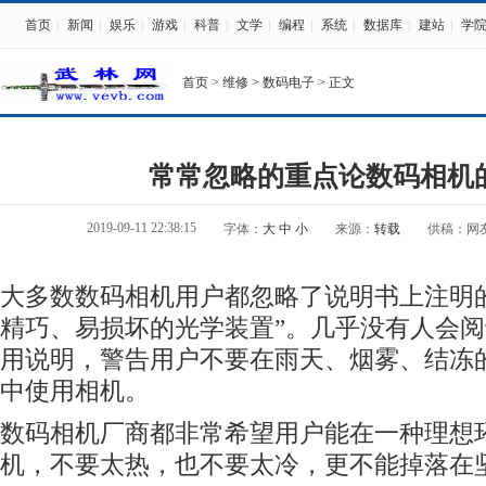
首页
|
新闻
|
娱乐
|
游戏
|
科普
|
文学
|
编程
|
系统
|
数据库
|
建站
|
学
首页
>
维修
>
数码电子
> 正文
常常忽略的重点论数码相机
2019-09-11 22:38:15
字体：
大
中
小
来源：
转载
供稿：网
大多数
数码
相机用户都忽略了说明书上注明的
精巧、易损坏的光学装置”。几乎没有人会
用说明，警告用户不要在雨天、烟雾、结冻
中使用相机。
数码
相机厂商都非常希望用户能在一种理想
机，不要太热，也不要太冷，更不能掉落在