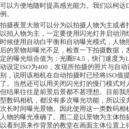
可以方便地随时提高感光能力。我们以柯达DX
例。
拍摄夜景大致可以分为以拍摄人物为主或者
以拍人物为主，一定要使用闪光灯并启动消
时候使用自动白平衡和自动曝光模式，人物
后的景物却曝光不足，检查一下拍摄数据，
定的曝光组合值为：光圈F4.5，快门速度为1
动设定ISO为400，发现所拍摄的照片与自
别，说明该相机在自动拍摄时已经将ISO值
了。当然还可以用关闭闪光灯的慢门模式对
但结果往往是前景后景都不甚理想。目前我
型
数码
相机，都没有多次曝光功能，所以没
次长时间曝光景物。因此使用这一类
数码
相
人物的曝光准确了。图二是以景物为主体拍
以看到原来作背景的教堂在画面主体位置上