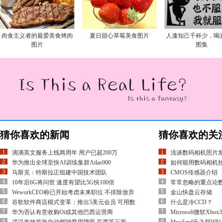
肉食主义者的最爱美食烤肉
夏日甜心草莓美食图片
人逢知己千杯少，喝
图片
图集
猜你喜欢的新闻
猜你喜欢的关
滴滴英文服务上线两周年 用户已超200万
浅谈数码相机照片
华为推出全球至快AI训练集群Atlas900
如何能用数码相机
马斯克：特斯拉正组建中国技术团队
CMOS传感器介绍
10年后6G将问世 速度有望比5G快100倍
常常忽略的重点论
WeworkCEO称已开始考虑未来职位 不排除放弃
金山快盘云存储
谷歌软件商店模式变革：推出5美元会员 可用数
什么是冷CCD？
华为否认有意收购Oi或其他巴西运营商
Microsoft微软Xbo