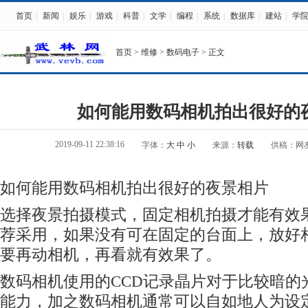
首页
|
新闻
|
娱乐
|
游戏
|
科普
|
文学
|
编程
|
系统
|
数据库
|
建站
|
学
首页
>
维修
>
数码电子
> 正文
如何能用数码相机拍出很好的
2019-09-11 22:38:16
字体：
大
中
小
来源：
转载
供稿：网
如何能用
数码
相机拍出很好的夜景相片
选择夜景拍摄模式，固定相机拍摄才能有效
荐采用，如果没有可在固定的台面上，放好
要再动相机，再看就有效果了。
数码
相机使用的CCD记录晶片对于比较暗的
能力，加之
数码
相机通常可以自如地人为设定