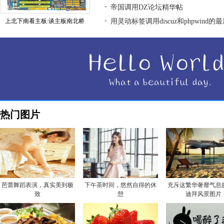
帝国调用DZ论坛精华帖
上北下南看主板:谈主板南北桥
用灵动标签调用discuz和phpwind的
热门图片
芭蕾舞蹈表演，真实美到极
下午茶时间，悠然自得的休
充斥这繁华奢靡气息
致
憩
迪拜风景图片