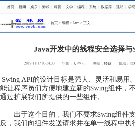
首页
|
新闻
|
娱乐
|
游戏
|
科普
|
文学
|
编程
|
系统
|
数据库
|
建站
|
学
首页
>
编程
>
Java
> 正文
Java开发中的线程安全选择与Swi
2019-11-17 06:34:30
字体：
大
中
小
来源：
转载
供稿：网
Swing API的设计目标是强大、灵活和易
能让程序员们方便地建立新的Swing
组件
，
通过扩展我们所提供的一些组件。
出于这个目的，我们不要求Swing组件
反，我们向组件发送请求并在单一线程中执