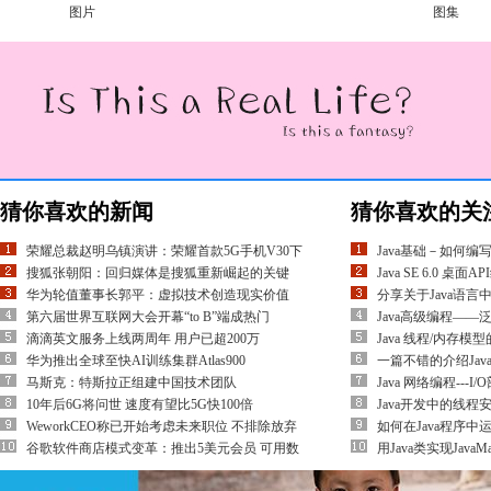
图片
图集
猜你喜欢的新闻
猜你喜欢的关
荣耀总裁赵明乌镇演讲：荣耀首款5G手机V30下
Java基础－如何编
搜狐张朝阳：回归媒体是搜狐重新崛起的关键
Java SE 6.0 桌面
华为轮值董事长郭平：虚拟技术创造现实价值
分享关于Java语言
第六届世界互联网大会开幕“to B”端成热门
Java高级编程—
滴滴英文服务上线两周年 用户已超200万
Java 线程/内存
华为推出全球至快AI训练集群Atlas900
一篇不错的介绍Java
马斯克：特斯拉正组建中国技术团队
Java 网络编程---
10年后6G将问世 速度有望比5G快100倍
Java开发中的线程安全
WeworkCEO称已开始考虑未来职位 不排除放弃
如何在Java程序
谷歌软件商店模式变革：推出5美元会员 可用数
用Java类实现Java