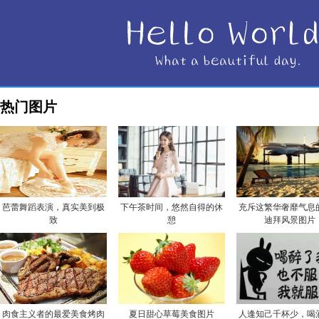
热门图片
芭蕾舞蹈表演，真实美到极
下午茶时间，悠然自得的休
充斥这繁华奢靡气息
致
憩
迪拜风景图片
肉食主义者的最爱美食烤肉
夏日甜心草莓美食图片
人逢知己千杯少，喝