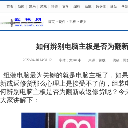
首页
|
新闻
|
娱乐
|
游戏
|
科普
|
文学
|
编程
|
系统
|
数据库
|
建站
|
学
首页
>
硬件
>
主板
> 正文
如何辨别电脑主板是否为翻
2022-04-16 14:31:12
字体：
大
中
小
来源：
转载
供稿：网
组装电脑最为关键的就是电脑主板了，如果
新或返修货那么心理上是接受不了的，组装
何辨别电脑主板是否为翻新或返修货呢？今
大家讲解下：