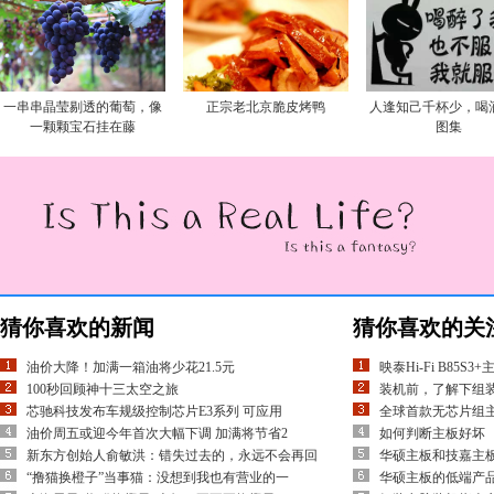
一串串晶莹剔透的葡萄，像
正宗老北京脆皮烤鸭
人逢知己千杯少，喝
一颗颗宝石挂在藤
图集
猜你喜欢的新闻
猜你喜欢的关
油价大降！加满一箱油将少花21.5元
映泰Hi-Fi B85S
100秒回顾神十三太空之旅
装机前，了解下组
芯驰科技发布车规级控制芯片E3系列 可应用
全球首款无芯片组
油价周五或迎今年首次大幅下调 加满将节省2
如何判断主板好坏
新东方创始人俞敏洪：错失过去的，永远不会再回
华硕主板和技嘉主
“撸猫换橙子”当事猫：没想到我也有营业的一
华硕主板的低端产