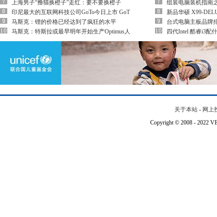
上海男子“撸猫换橙子”走红：要不要换橙子
组装电脑装机指南
印尼最大的互联网科技公司GoTo今日上市 GoT
新品华硕 X99-DEL
马斯克：锂的价格已经达到了疯狂的水平
台式电脑主板品牌排
马斯克：特斯拉或最早明年开始生产Optimus人
四代Intel 酷睿i
关于本站
-
网上
Copyright © 2008 - 202