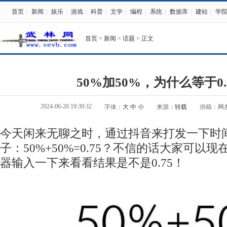
首页
|
新闻
|
娱乐
|
游戏
|
科普
|
文学
|
编程
|
系统
|
数据库
|
建站
|
学
首页
>
新闻
>
话题
> 正文
50%加50%，为什么等于0.
2024-06-20 19:39:32
字体：
大
中
小
来源：
转载
供稿：网
今天闲来无聊之时，通过抖音来打发一下时
子：50%+50%=0.75？不信的话大家可以
器输入一下来看看结果是不是0.75！