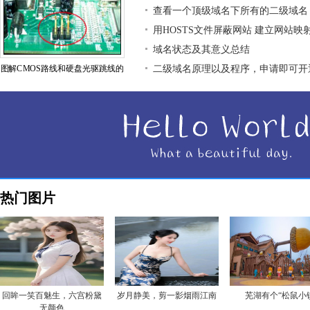
查看一个顶级域名下所有的二级域名
用HOSTS文件屏蔽网站 建立网站映
域名状态及其意义总结
图解CMOS路线和硬盘光驱跳线的
二级域名原理以及程序，申请即可开
热门图片
回眸一笑百魅生，六宫粉黛
岁月静美，剪一影烟雨江南
芜湖有个“松鼠小
无颜色