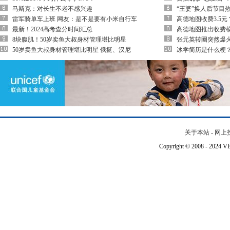
马斯克：对长生不老不感兴趣
“王婆”换人后节目热
雷军骑单车上班 网友：是不是要有小米自行车
高德地图收费3.5
最新！2024高考查分时间汇总
高德地图推出收费模
8块腹肌！50岁卖鱼大叔身材管理堪比明星
张元英转圈突然爆
50岁卖鱼大叔身材管理堪比明星 俄挺、汉尼
冰学简历是什么梗
关于本站
-
网上
Copyright © 2008 - 202