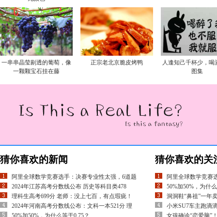
一串串晶莹剔透的葡萄，像
正宗老北京脆皮烤鸭
人逢知己千杯少，喝
一颗颗宝石挂在藤
图集
猜你喜欢的新闻
猜你喜欢的关
阿里全球数学竞赛选手：决赛专业性太强，6道题
阿里全球数学竞赛
2024年江苏高考分数线公布 历史等科目类478
50%加50%，为什么
理科生高考699分 老师：没上七百，有点瑕疵！
洞洞鞋“鼻祖”一年卖
2024年河南高考分数线公布：文科一本521分 理
小米SU7车主跑滴
50%加50%，为什么等于0.75？
女孩确诊“恋爱脑”