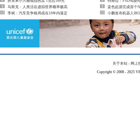
胖东来小方糖戒指热卖 1克拉169元
特斯拉：FSD驾驶
马斯克：人类活在虚拟世界概率极高
蓝色起源完成首个N
李斌：汽车竞争格局或在10年内落定
小鹏发布机器人IRO
关于本站
-
网上
Copyright © 2008 - 202