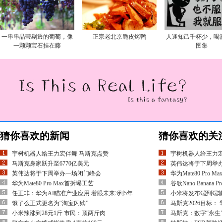
一串串晶莹剔透的葡萄，像
正宗老北京脆皮烤鸭
人逢知己千杯少，喝
一颗颗宝石挂在藤
图集
猜你喜欢的新闻
猜你喜欢的关
宇树机器人给王力宏伴舞 马斯克点赞
宇树机器人给王力宏
马斯克身家跃升至6770亿美元
英伟达将于下周举
英伟达将于下周举办一场闭门峰会
华为Mate80 Pro 
华为Mate80 Pro Max首拆曝工艺
谷歌Nano Banan
任正非：华为AI瞄准产业应用 着眼未来3到5年
小米将发布端到端辅
饿了么正式更名为“淘宝闪购”
马斯克2026目标：
小米辣涨到28元1斤 市民：顶两斤肉
马斯克：数字“永生