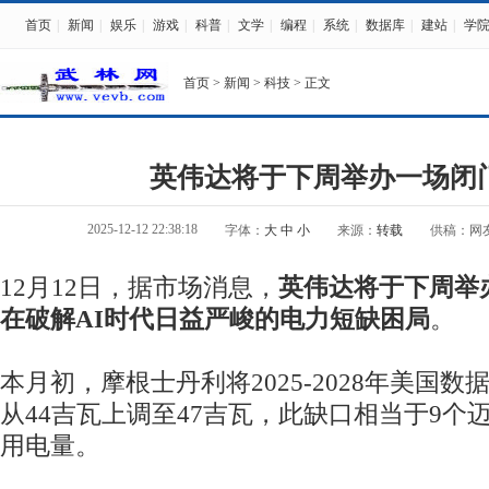
首页
|
新闻
|
娱乐
|
游戏
|
科普
|
文学
|
编程
|
系统
|
数据库
|
建站
|
学
首页
>
新闻
>
科技
> 正文
英伟达将于下周举办一场闭
2025-12-12 22:38:18
字体：
大
中
小
来源：
转载
供稿：网
12月12日，据市场消息，
英伟达将于下周举
在破解AI时代日益严峻的电力短缺困局
。
本月初，摩根士丹利将2025-2028年美国
从44吉瓦上调至47吉瓦，此缺口相当于9个
用电量。