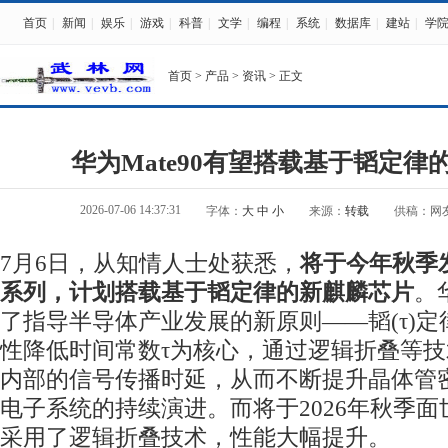
首页
|
新闻
|
娱乐
|
游戏
|
科普
|
文学
|
编程
|
系统
|
数据库
|
建站
|
学
首页
>
产品
>
资讯
> 正文
华为Mate90有望搭载基于韬定律
2026-07-06 14:37:31
字体：
大
中
小
来源：
转载
供稿：网
7月6日，从知情人士处获悉，
将于今年秋季发
系列，计划搭载基于韬定律的新麒麟芯片
。
了指导半导体产业发展的新原则——韬(τ)
性降低时间常数τ为核心，通过逻辑折叠等
内部的信号传播时延，从而不断提升晶体管
电子系统的持续演进。而将于2026年秋季
采用了逻辑折叠技术，性能大幅提升。