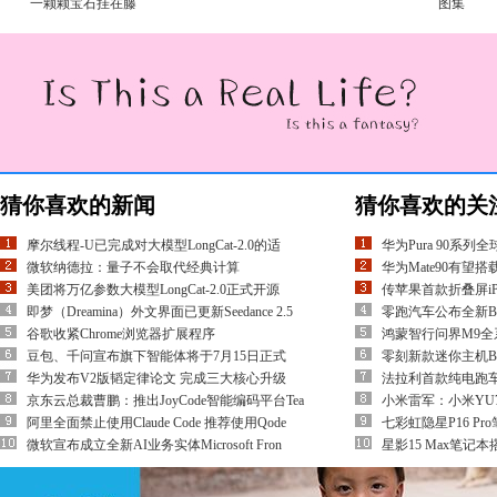
一颗颗宝石挂在藤
图集
猜你喜欢的新闻
猜你喜欢的关
摩尔线程-U已完成对大模型LongCat-2.0的适
华为Pura 90系
微软纳德拉：量子不会取代经典计算
华为Mate90有
美团将万亿参数大模型LongCat-2.0正式开源
传苹果首款折叠屏iP
即梦（Dreamina）外文界面已更新Seedance 2.5
零跑汽车公布全新B
谷歌收紧Chrome浏览器扩展程序
鸿蒙智行问界M9全
豆包、千问宣布旗下智能体将于7月15日正式
零刻新款迷你主机Beel
华为发布V2版韬定律论文 完成三大核心升级
法拉利首款纯电跑车L
京东云总裁曹鹏：推出JoyCode智能编码平台Tea
小米雷军：小米YU
阿里全面禁止使用Claude Code 推荐使用Qode
七彩虹隐星P16 Pro
微软宣布成立全新AI业务实体Microsoft Fron
星影15 Max笔记本