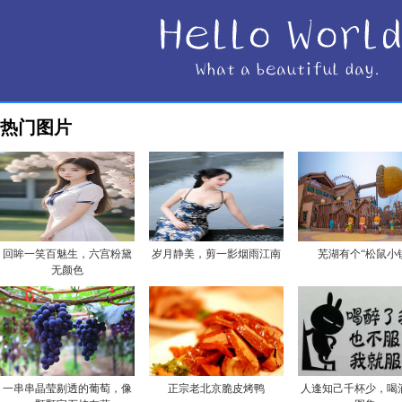
热门图片
回眸一笑百魅生，六宫粉黛
岁月静美，剪一影烟雨江南
芜湖有个“松鼠小
无颜色
一串串晶莹剔透的葡萄，像
正宗老北京脆皮烤鸭
人逢知己千杯少，喝