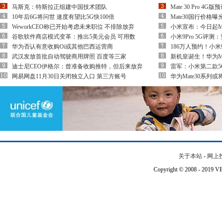
马斯克：特斯拉正组建中国技术团队
Mate 30 Pro 4G
10年后6G将问世 速度有望比5G快100倍
Mate30国行价格
WeworkCEO称已开始考虑未来职位 不排除放弃
小米宣布：今日起M
谷歌软件商店模式变革：推出5美元会员 可用数
小米9Pro 5G评测
华为否认有意收购Oi或其他巴西运营商
186万人预约！小米9
武汉发放首批自动驾驶商用牌照 百度等三家
新机皇诞生！华为Mate
迪士尼CEO伊格尔：曾准备收购推特，但后来放弃
雷军：小米第二款5
网易网盘11月30日关闭独立入口 第三方账号
华为Mate30系列
关于本站
-
网上
Copyright © 2008 - 201