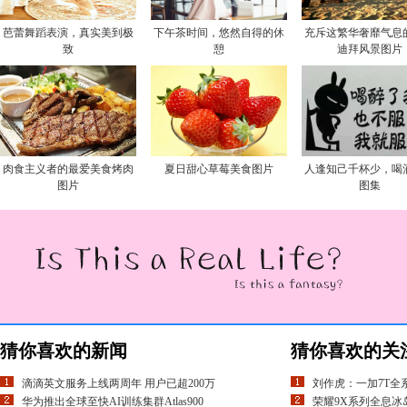
芭蕾舞蹈表演，真实美到极
下午茶时间，悠然自得的休
充斥这繁华奢靡气息
致
憩
迪拜风景图片
肉食主义者的最爱美食烤肉
夏日甜心草莓美食图片
人逢知己千杯少，喝
图片
图集
猜你喜欢的新闻
猜你喜欢的关
滴滴英文服务上线两周年 用户已超200万
刘作虎：一加7T全系出
华为推出全球至快AI训练集群Atlas900
荣耀9X系列全息冰