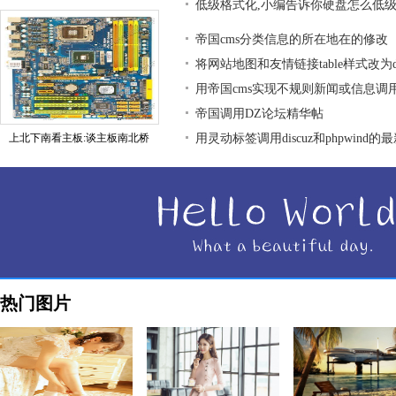
低级格式化,小编告诉你硬盘怎么低
帝国cms分类信息的所在地在的修改
将网站地图和友情链接table样式改为div
用帝国cms实现不规则新闻或信息调
帝国调用DZ论坛精华帖
上北下南看主板:谈主板南北桥
用灵动标签调用discuz和phpwind的
热门图片