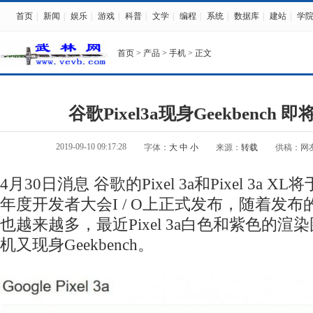
首页
|
新闻
|
娱乐
|
游戏
|
科普
|
文学
|
编程
|
系统
|
数据库
|
建站
|
学
首页
>
产品
>
手机
> 正文
谷歌Pixel3a现身Geekbench
2019-09-10 09:17:28
字体：
大
中
小
来源：
转载
供稿：网
4月30日消息 谷歌的Pixel 3a和Pixel 3a 
年度开发者大会I / O上正式发布，随着发
也越来越多，最近Pixel 3a白色和紫色的
机又现身Geekbench。