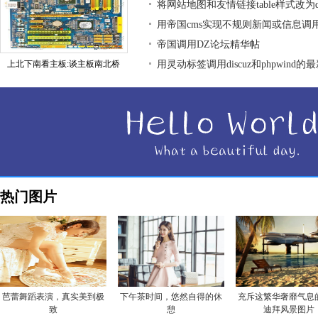
将网站地图和友情链接table样式改为div
用帝国cms实现不规则新闻或信息调
帝国调用DZ论坛精华帖
上北下南看主板:谈主板南北桥
用灵动标签调用discuz和phpwind的
热门图片
芭蕾舞蹈表演，真实美到极
下午茶时间，悠然自得的休
充斥这繁华奢靡气息
致
憩
迪拜风景图片