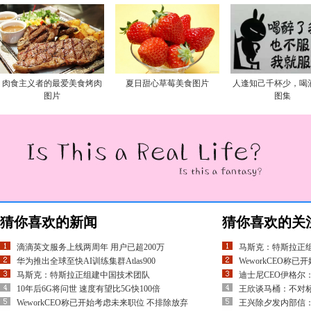
肉食主义者的最爱美食烤肉
夏日甜心草莓美食图片
人逢知己千杯少，喝
图片
图集
猜你喜欢的新闻
猜你喜欢的关
滴滴英文服务上线两周年 用户已超200万
马斯克：特斯拉正
华为推出全球至快AI训练集群Atlas900
WeworkCEO称
马斯克：特斯拉正组建中国技术团队
迪士尼CEO伊格尔
10年后6G将问世 速度有望比5G快100倍
王欣谈马桶：不对
WeworkCEO称已开始考虑未来职位 不排除放弃
王兴除夕发内部信：