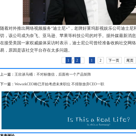
随着对外推出网络视频服务“迪士尼+”，老牌好莱坞影视娱乐公司迪士尼
切，该公司成为奈飞、亚马逊、苹果等科技公司的对手。据外媒最新消息
在接受美国一家权威媒体采访时表示，迪士尼公司曾经准备收购社交网络
易，原因是该社交平台存在太多问题。
1
/
2
1
2
下一页
尾页
上一篇：
王欣谈马桶：不对标微信，后面有一个产品矩阵
下一篇：
WeworkCEO称已开始考虑未来职位 不排除放弃CEO一职
发表评论