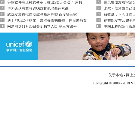
谷歌软件商店模式变革：推出5美元会员 可用数
暴风集团发布澄清
华为否认有意收购Oi或其他巴西运营商
比尔・盖茨嫌自己
武汉发放首批自动驾驶商用牌照 百度等三家
俞敏洪：不会让自
迪士尼CEO伊格尔：曾准备收购推特，但后来放弃
福布斯发布2019
网易网盘11月30日关闭独立入口 第三方账号
中国工程院院士倪
关于本站
-
网上
Copyright © 2008 - 201