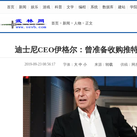
首页
|
新闻
|
娱乐
|
游戏
|
科普
|
文学
|
编程
|
系统
|
数据库
|
建站
|
学
首页
>
新闻
>
人物
> 正文
迪士尼CEO伊格尔：曾准备收购推
2019-09-23 08:56:17
字体：
大
中
小
来源：
转载
供稿：网