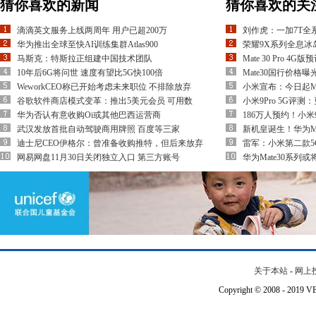
猜你喜欢的新闻
猜你喜欢的关
滴滴英文服务上线两周年 用户已超200万
刘作虎：一加7T全系出
华为推出全球至快AI训练集群Atlas900
荣耀9X系列全息冰
马斯克：特斯拉正组建中国技术团队
Mate 30 Pro 4G
10年后6G将问世 速度有望比5G快100倍
Mate30国行价格
WeworkCEO称已开始考虑未来职位 不排除放弃
小米宣布：今日起M
谷歌软件商店模式变革：推出5美元会员 可用数
小米9Pro 5G评测
华为否认有意收购Oi或其他巴西运营商
186万人预约！小米9
武汉发放首批自动驾驶商用牌照 百度等三家
新机皇诞生！华为Mate
迪士尼CEO伊格尔：曾准备收购推特，但后来放弃
雷军：小米第二款5
网易网盘11月30日关闭独立入口 第三方账号
华为Mate30系列
关于本站
-
网上
Copyright © 2008 - 201