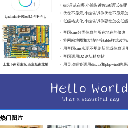
usb调试在哪,小编告诉你usb调试在哪
优盘不显示,小编告诉你优盘不显示
ipad mini升级ios8.1卡不卡 ip
低级格式化,小编告诉你硬盘怎么低
帝国cms分类信息的所在地在的修改
将网站地图和友情链接table样式改为div
用帝国cms实现不规则新闻或信息调
帝国调用DZ论坛精华帖
上北下南看主板:谈主板南北桥
用灵动标签调用discuz和phpwind的
热门图片