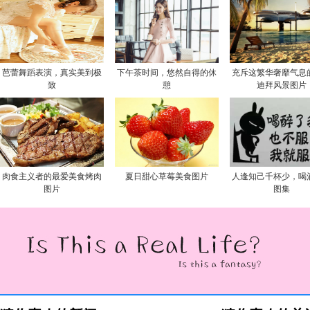
芭蕾舞蹈表演，真实美到极
下午茶时间，悠然自得的休
充斥这繁华奢靡气息
致
憩
迪拜风景图片
肉食主义者的最爱美食烤肉
夏日甜心草莓美食图片
人逢知己千杯少，喝
图片
图集