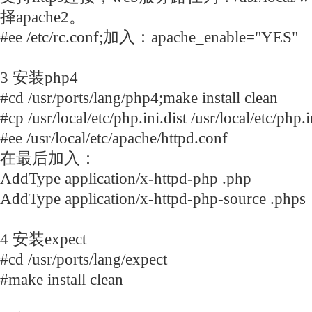
择apache2。
#ee /etc/rc.conf;加入：apache_enable="YES"
3 安装php4
#cd /usr/ports/lang/php4;make install clean
#cp /usr/local/etc/php.ini.dist /usr/local/etc/php.i
#ee /usr/local/etc/apache/httpd.conf
在最后加入：
AddType application/x-httpd-php .php
AddType application/x-httpd-php-source .phps
4 安装expect
#cd /usr/ports/lang/expect
#make install clean