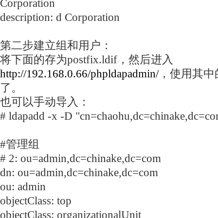
Corporation
description: d Corporation
第二步建立组和用户：
将下面的存为postfix.ldif，然后进入
http://192.168.0.66/phpldapadmin/
，使用其中
了。
也可以手动导入：
# ldapadd -x -D "cn=chaohu,dc=chinake,dc=com"
#管理组
# 2: ou=admin,dc=chinake,dc=com
dn: ou=admin,dc=chinake,dc=com
ou: admin
objectClass: top
objectClass: organizationalUnit