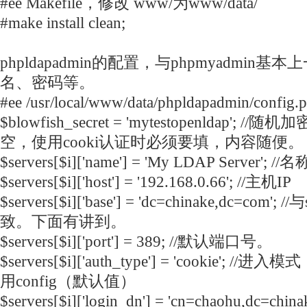
#ee Makefile，修改 www/为www/data/
#make install clean;
phpldapadmin的配置，与phpmyadmi
名、密码等。
#ee /usr/local/www/data/phpldapadmin/config
$blowfish_secret = 'mytestopenldap'
空，使用cooki认证时必须要填，内容随便。
$servers[$i]['name'] = 'My LDAP Server';
$servers[$i]['host'] = '192.168.0.66'; //主机IP
$servers[$i]['base'] = 'dc=chinake,dc=com';
致。下面有讲到。
$servers[$i]['port'] = 389; //默认端口号。
$servers[$i]['auth_type'] = 'cookie'
用config（默认值）
$servers[$i]['login_dn'] = 'cn=chaohu,dc=chin