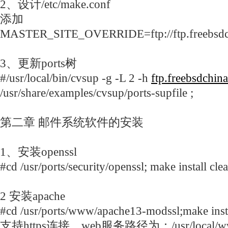
2、设计/etc/make.conf
添加
MASTER_SITE_OVERRIDE=ftp://ftp.freebsdchi
3、更新ports树
#/usr/local/bin/cvsup -g -L 2 -h
ftp.freebsdchin
/usr/share/examples/cvsup/ports-supfile ;
第二章 邮件系统软件的安装
1、安装openssl
#cd /usr/ports/security/openssl; make install cle
2 安装apache
#cd /usr/ports/www/apache13-modssl;make insta
支持https连接，web服务路径为：/usr/local/