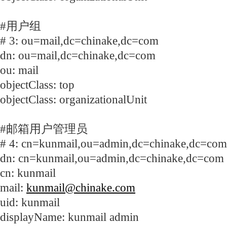
#用户组
# 3: ou=mail,dc=chinake,dc=com
dn: ou=mail,dc=chinake,dc=com
ou: mail
objectClass: top
objectClass: organizationalUnit
#邮箱用户管理员
# 4: cn=kunmail,ou=admin,dc=chinake,dc=com
dn: cn=kunmail,ou=admin,dc=chinake,dc=com
cn: kunmail
mail:
kunmail@chinake.com
uid: kunmail
displayName: kunmail admin