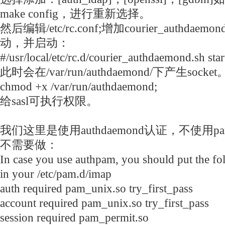
make config，进行重新选择。
然后编辑/etc/rc.conf;增加courier_authdaemo
动，并启动：
#/usr/local/etc/rc.d/courier_authdaemond.sh sta
此时会在/var/run/authdaemond/下产生socket
chmod +x /var/run/authdaemond;
给sasl可执行权限。
我们这里是使用authdaemond认证，不使用
不需要做：
In case you use authpam, you should put the fo
in your /etc/pam.d/imap
auth required pam_unix.so try_first_pass
account required pam_unix.so try_first_pass
session required pam_permit.so