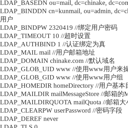
LDAP_BASEDN ou=mail, dc=chinake, dc
LDAP_BINDDN cn=kunmail, ou=admin, dc=ch
用户
LDAP_BINDPW 2320419 //绑定用户密码
LDAP_TIMEOUT 10 //超时设置
LDAP_AUTHBIND 1 //认证绑定为真
LDAP_MAIL mail //用户邮箱地址
LDAP_DOMAIN chinake.com //默认域名
LDAP_GLOB_UID www //使用www用户
LDAP_GLOB_GID www //使用www用户组
LDAP_HOMEDIR homeDirectory //用户基
LDAP_MAILDIR mailMessageStore //邮箱的
LDAP_MAILDIRQUOTA mailQuota //邮箱
LDAP_CLEARPW userPassword //密码字段
LDAP_DEREF never
LDAP_TLS 0