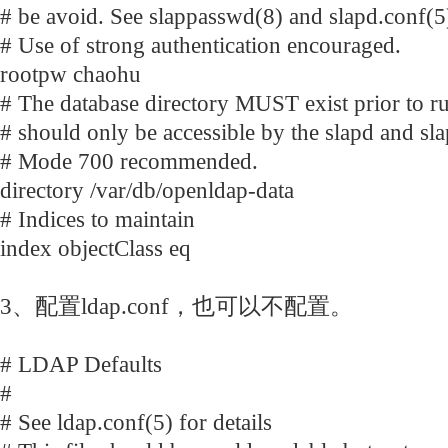
# be avoid. See slappasswd(8) and slapd.conf(5) 
# Use of strong authentication encouraged.
rootpw chaohu
# The database directory MUST exist prior to 
# should only be accessible by the slapd and sla
# Mode 700 recommended.
directory /var/db/openldap-data
# Indices to maintain
index objectClass eq
3、配置ldap.conf，也可以不配置。
# LDAP Defaults
#
# See ldap.conf(5) for details