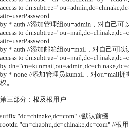
access to dn.subtree="ou=admin,dc=chinake,d
attr=userPassword
by * auth //添加管理组ou=admin，对自己
access to dn.subtree="ou=mail,dc=chinake,dc=
attr=userPassword
by * auth //添加邮箱组ou=mail，对自己可
access to dn.subtree="ou=mail,dc=chinake,dc=
by dn="cn=kunmail,ou=admin,dc=chinake,dc=c
by * none //添加管理员kumail，对ou=m
权。
第三部分：根及根用户
suffix "dc=chinake,dc=com" //默认前缀
rootdn "cn=chaohu,dc=chinake,dc=com