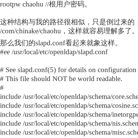
rootpw chaohu //根用户密码。
这种结构与我的路径很相似，只是倒过来的
/com/chinake/chaohu，这样就容易理解多了
那么我们的slapd.conf看起来就象这样。
#ee /usr/local/etc/openldap/slapd.conf
# See slapd.conf(5) for details on configuration
# This file should NOT be world readable.
#
include /usr/local/etc/openldap/schema/core.sc
include /usr/local/etc/openldap/schema/cosine.
include /usr/local/etc/openldap/schema/inetorg
include /usr/local/etc/openldap/schema/nis.sche
include /usr/local/etc/openldap/schema/misc.sc