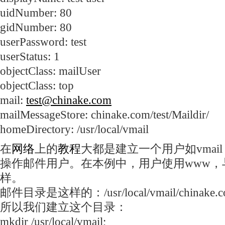
uidNumber: 80
gidNumber: 80
userPassword: test
userStatus: 1
objectClass: mailUser
objectClass: top
mail:
test@chinake.com
mailMessageStore: chinake.com/test/Maildir/
homeDirectory: /usr/local/vmail
在
网络
上的
教程
大都是建立一个用户如vmai
操作邮件用户。在本例中，用户使用www，与a
样。
邮件目录是这样的：/usr/local/vmail/chinake.com
所以我们建立这个目录：
mkdir /usr/local/vmail;