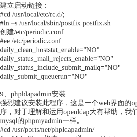
建立启动链接：
#cd /usr/local/etc/rc.d/;
#ln –s /usr/local/sbin/postfix postfix.sh
创建/etc/periodic.conf
#ee /etc/periodic.conf
daily_clean_hoststat_enable="NO"
daily_status_mail_rejects_enable="NO"
daily_status_include_submit_mailq="NO"
daily_submit_queuerun="NO"
9、phpldapadmin安装
强烈建议安装此程序，这是一个web界面的ope
序，对于理解和运用openldap大有帮助，
mysql的phpmyadmin一样。
#cd /usr/ports/net/phpldapadmin/