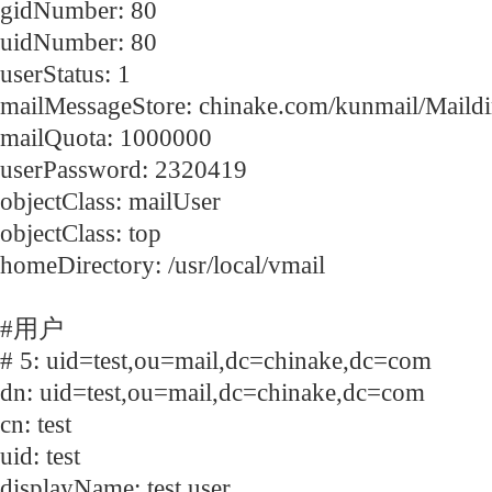
gidNumber: 80
uidNumber: 80
userStatus: 1
mailMessageStore: chinake.com/kunmail/Maildi
mailQuota: 1000000
userPassword: 2320419
objectClass: mailUser
objectClass: top
homeDirectory: /usr/local/vmail
#用户
# 5: uid=test,ou=mail,dc=chinake,dc=com
dn: uid=test,ou=mail,dc=chinake,dc=com
cn: test
uid: test
displayName: test user