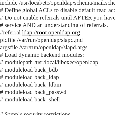
include /usr/local/etc/openldap/schema/mail.sc
# Define global ACLs to disable default read ac
# Do not enable referrals until AFTER you have
# service AND an understanding of referrals.
#referral
ldap://root.openldap.org
pidfile /var/run/openldap/slapd.pid
argsfile /var/run/openldap/slapd.args
# Load dynamic backend modules:
# modulepath /usr/local/libexec/openldap
# moduleload back_bdb
# moduleload back_ldap
# moduleload back_ldbm
# moduleload back_passwd
# moduleload back_shell
# Sample security restrictions