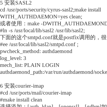
5 安装SASL2
cd /usr/ports/security/cyrus-sasl2;make install
WITH_AUTHDAEMON=yes clean;
或者使用：make -DWITH_AUTHDAEMOND inst
#ln -s /usr/local/lib/sasl2 /usr/lib/sasl2;
下面的这个smtpd.conf就是postfix调用的
#ee /usr/local/lib/sasl2/smtpd.conf ;
pwcheck_method: authdaemond
log_level: 3
mech_list: PLAIN LOGIN
authdaemond_path:/var/run/authdaemond/socke
6 安装courier-imap
#cd /usr/ports/mail/courier-imap
#make install clean
选择添加：[auth_ldap]，[openssl]，[gd