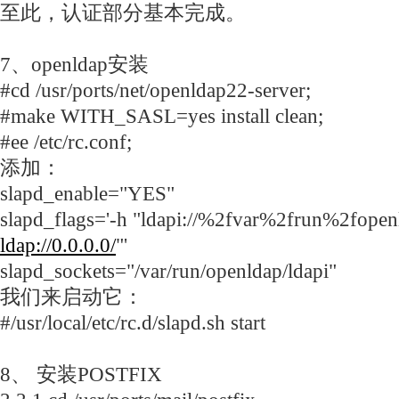
至此，认证部分基本完成。
7、openldap安装
#cd /usr/ports/net/openldap22-server;
#make WITH_SASL=yes install clean;
#ee /etc/rc.conf;
添加：
slapd_enable="YES"
slapd_flags='-h "ldapi://%2fvar%2frun%2fopen
ldap://0.0.0.0/
"'
slapd_sockets="/var/run/openldap/ldapi"
我们来启动它：
#/usr/local/etc/rc.d/slapd.sh start
8、 安装POSTFIX