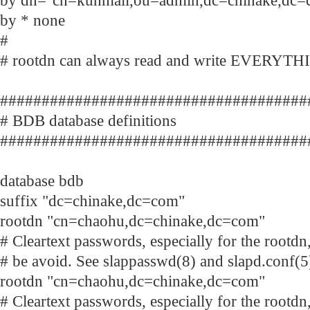
by dn="cn=kunmail,ou=admin,dc=chinake,dc=c
by * none
#
# rootdn can always read and write EVERYTH
#####################################
# BDB database definitions
#####################################
database bdb
suffix "dc=chinake,dc=com"
rootdn "cn=chaohu,dc=chinake,dc=com"
# Cleartext passwords, especially for the rootdn
# be avoid. See slappasswd(8) and slapd.conf(5) 
rootdn "cn=chaohu,dc=chinake,dc=com"
# Cleartext passwords, especially for the rootdn