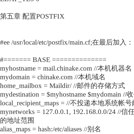
第五章 配置POSTFIX
#ee /usr/local/etc/postfix/main.cf;在最后加入：
#======= BASE ==============
myhostname = mail.chinake.com //本机机器名
mydomain = chinake.com //本机域名
home_mailbox = Maildir/ //邮件的存储方式
mydestination = $myhostname $mydomain 
local_recipient_maps = //不投递本地系统帐
mynetworks = 127.0.0.1, 192.168.0.0/
的地址范围
alias_maps = hash:/etc/aliases //别名