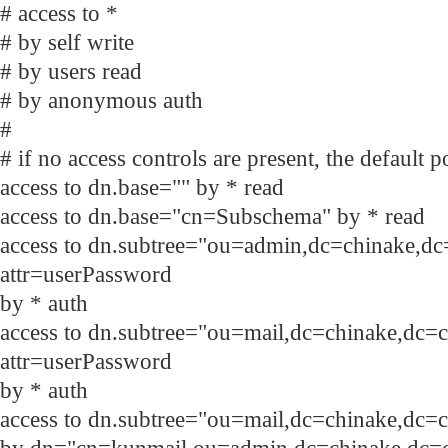
# access to *
# by self write
# by users read
# by anonymous auth
#
# if no access controls are present, the default p
access to dn.base="" by * read
access to dn.base="cn=Subschema" by * read
access to dn.subtree="ou=admin,dc=chinake,d
attr=userPassword
by * auth
access to dn.subtree="ou=mail,dc=chinake,dc=
attr=userPassword
by * auth
access to dn.subtree="ou=mail,dc=chinake,dc=