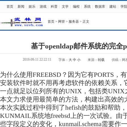
首页
|
新闻
|
娱乐
|
游戏
|
科普
|
文学
|
编程
|
系统
|
数据库
|
建站
|
学
首页
>
网管
>
服务器
> 正文
基于openldap邮件系统的完全p
2019-09-11 22:22:11
字体：
大
中
小
来源：
转载
供稿：网
为什么使用FREEBSD？因为它有PORTS
安装软件时就不用再考虑软件的依赖关系，
一点就足以位列所有的UNIX，包括类UNI
本文力求使用最简单的方法，构建出高效的
本次实践过程中得到了hefish的鼓励和帮助，基
KUNMAIL系统地freebsd上的一次试验。由于
些字段定义的变化，kunmail.schema需要作