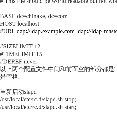
# This file should be world readable but not wor
BASE dc=chinake, dc=com
HOST localhost
#URI
ldap://ldap.example.com
ldap://ldap-mas
#SIZELIMIT 12
#TIMELIMIT 15
#DEREF never
以上两个配置文件中间和前面空的部分都是T
是空格。
重新启动slapd
/usr/local/etc/rc.d/slapd.sh stop;
/usr/local/etc/rc.d/slapd.sh start;