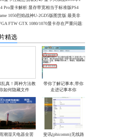
S4 Pro显卡解析:显存带宽相当于标准版PS4
Game 1050烈焰战神U-2GD5版图赏版:最美非
VGA FTW GTX 1080/1070显卡存在严重问题:
片精选
假乱真！两种方法教
带你了解记事本,带你
你如何隐藏文件
走进记事本你
雨潮湿天电器全罢
斐讯(phicomm)无线路