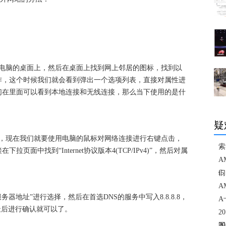
脑的桌面上，然后在桌面上找到网上邻居的图标，找到以
作，这个时候我们就会看到弹出一个选项列表，直接对属性进
们在里面可以看到本地连接和无线连接，那么当下使用的是什
疑
现在我们就要使用电脑的鼠标对网络连接进行右键点击，
索
面中找到“Internet协议版本4(TCP/IPv4)”，然后对属
A
们
i
A
地址”进行选择，然后在首选DNS的服务中写入8.8.8.8，
A
，最后进行确认就可以了。
2
图
2