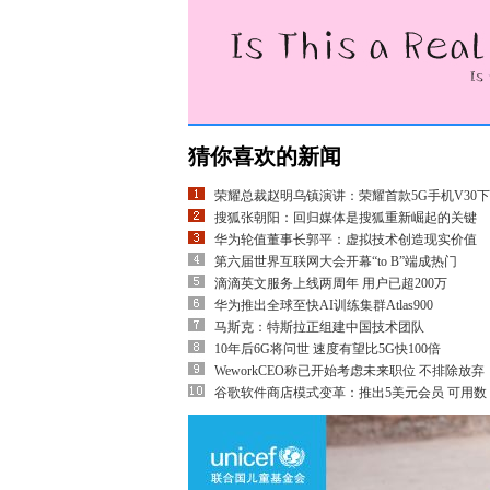
猜你喜欢的新闻
荣耀总裁赵明乌镇演讲：荣耀首款5G手机V30下
搜狐张朝阳：回归媒体是搜狐重新崛起的关键
华为轮值董事长郭平：虚拟技术创造现实价值
第六届世界互联网大会开幕“to B”端成热门
滴滴英文服务上线两周年 用户已超200万
华为推出全球至快AI训练集群Atlas900
马斯克：特斯拉正组建中国技术团队
10年后6G将问世 速度有望比5G快100倍
WeworkCEO称已开始考虑未来职位 不排除放弃
谷歌软件商店模式变革：推出5美元会员 可用数