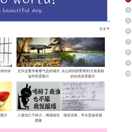
更多
自得的休
充斥这繁华奢靡气息的城市
从山间到田野再到大海美丽
迪拜风景图片
的自然风景图片
食图片
人逢知己千杯少，喝酒搞笑
搞笑试卷，学生恶搞答题
图集