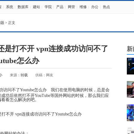
程
|
系统
|
数据库
|
建站
|
学院
|
产品
|
网管
|
维修
|
办公
|
热点
问题
> 正文
什么还是打不开 vpn连接成功访问不了
新
utube怎么办
小
来源：
转载
供稿：网友
成功访问不了Youtube怎么办
我们在使用电脑的时候，总是会
成功后依然打不开YouTube等国外网站的时候，那么我们应
编看看怎么解决的吧。
国外网站的办法：