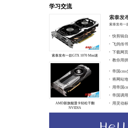
学习交流
索泰发布
索泰发布一款G
快剪辑
飞鸽传
下载网页
索泰发布一款GTX 1070 Mini迷
教你用拼
帝国cm
将网站地图
用帝国c
帝国调用
AMD新旗舰显卡轻松干翻
用灵动标签
NVIDIA