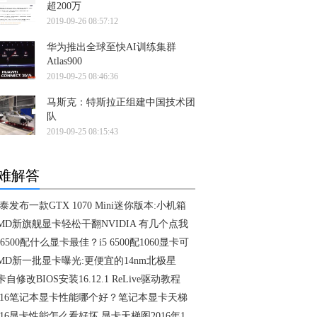
超200万
2019-09-26 08:57:12
华为推出全球至快AI训练集群
Atlas900
2019-09-25 08:46:36
马斯克：特斯拉正组建中国技术团
队
2019-09-25 08:15:43
难解答
泰发布一款GTX 1070 Mini迷你版本:小机箱
MD新旗舰显卡轻松干翻NVIDIA 有几个点我
5 6500配什么显卡最佳？i5 6500配1060显卡可
MD新一批显卡曝光:更便宜的14nm北极星
卡自修改BIOS安装16.12.1 ReLive驱动教程
016笔记本显卡性能哪个好？笔记本显卡天梯
016显卡性能怎么看好坏 显卡天梯图2016年1