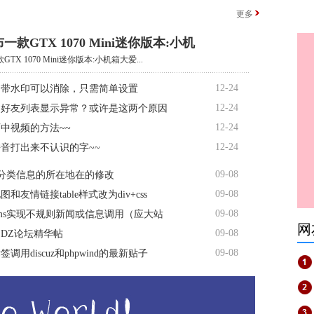
更多
一款GTX 1070 Mini迷你版本:小机
TX 1070 Mini迷你版本:小机箱大爱...
12-24
自带水印可以消除，只需简单设置
12-24
书好友列表显示异常？或许是这两个原因
12-24
中视频的方法~~
12-24
音打出来不认识的字~~
09-08
s分类信息的所在地在的修改
09-08
和友情链接table样式改为div+css
09-08
ms实现不规则新闻或信息调用（应大站
网
09-08
DZ论坛精华帖
09-08
调用discuz和phpwind的最新贴子