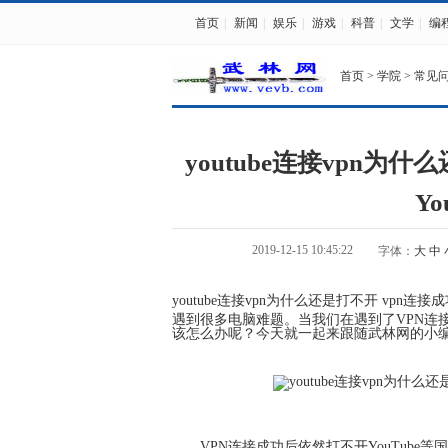
首页
|
新闻
|
娱乐
|
游戏
|
科普
|
文学
|
编
首页
>
学院
>
常见
youtube连接vpn为
Yo
2019-12-15 10:45:22
字体：
大
中
youtube连接vpn为什么还是打不开 vpn连接
遇到很多电脑难题。当我们在遇到了VPN连接
该怎么办呢？今天就一起来跟随武林网的小
VPN连接成功后依然打不开YouTube等