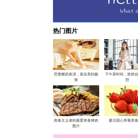
热门图片
芭蕾舞蹈表演，真实美到极
下午茶时间，悠然
致
憩
肉食主义者的最爱美食烤肉
夏日甜心草莓美
图片