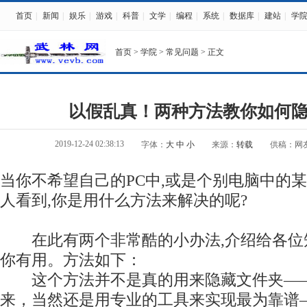
首页
|
新闻
|
娱乐
|
游戏
|
科普
|
文学
|
编程
|
系统
|
数据库
|
建站
|
学
首页
>
学院
>
常见问题
> 正文
以假乱真！两种方法教你如何
2019-12-24 02:38:13
字体：
大
中
小
来源：
转载
供稿：网
当你不希望自己的PC中,或是个别电脑中的
人看到,你是用什么方法来解决的呢?
在此有两个非常酷的小办法,介绍给各位知
你有用。方法如下：
这个方法并不是真的用来隐藏文件夹——
来，当然还是用专业的工具来实现最为靠谱