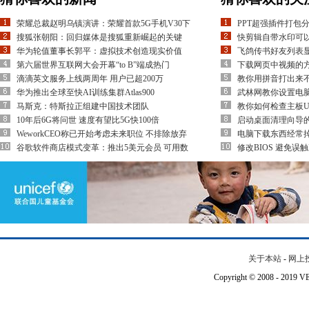
荣耀总裁赵明乌镇演讲：荣耀首款5G手机V30下
PPT超强插件打包
搜狐张朝阳：回归媒体是搜狐重新崛起的关键
快剪辑自带水印可
华为轮值董事长郭平：虚拟技术创造现实价值
飞鸽传书好友列表
第六届世界互联网大会开幕“to B”端成热门
下载网页中视频的方
滴滴英文服务上线两周年 用户已超200万
教你用拼音打出来不
华为推出全球至快AI训练集群Atlas900
武林网教你设置电
马斯克：特斯拉正组建中国技术团队
教你如何检查主板U
10年后6G将问世 速度有望比5G快100倍
启动桌面清理向导
WeworkCEO称已开始考虑未来职位 不排除放弃
电脑下载东西经常
谷歌软件商店模式变革：推出5美元会员 可用数
修改BIOS 避免误触
关于本站
-
网上
Copyright © 2008 - 201