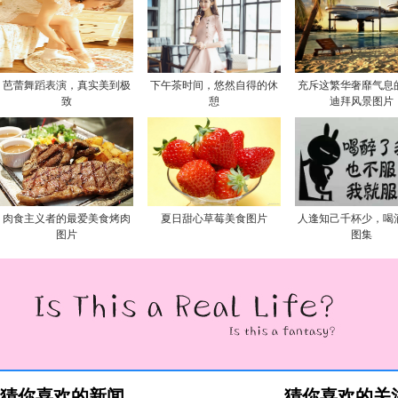
芭蕾舞蹈表演，真实美到极
下午茶时间，悠然自得的休
充斥这繁华奢靡气息
致
憩
迪拜风景图片
肉食主义者的最爱美食烤肉
夏日甜心草莓美食图片
人逢知己千杯少，喝
图片
图集
猜你喜欢的新闻
猜你喜欢的关