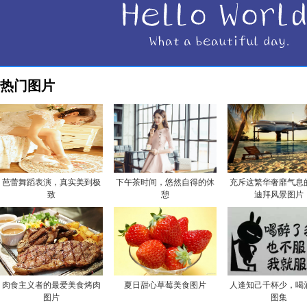
热门图片
芭蕾舞蹈表演，真实美到极
下午茶时间，悠然自得的休
充斥这繁华奢靡气息
致
憩
迪拜风景图片
肉食主义者的最爱美食烤肉
夏日甜心草莓美食图片
人逢知己千杯少，喝
图片
图集