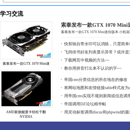
学习交流
索泰发布一款GTX 1070 Mi
索泰发布一款GTX 1070 Mini迷你版本:小机箱大
快剪辑自带水印可以消除，只需简单
飞鸽传书好友列表显示异常？或许是
下载网页中视频的方法~~
索泰发布一款GTX 1070 Mini迷
教你用拼音打出来不认识的字~~
帝国cms分类信息的所在地在的修改
将网站地图和友情链接table样式改为div
用帝国cms实现不规则新闻或信息调
帝国调用DZ论坛精华帖
AMD新旗舰显卡轻松干翻
用灵动标签调用discuz和phpwind的
NVIDIA