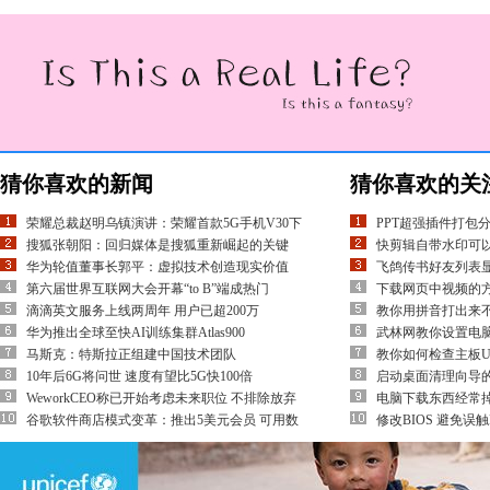
猜你喜欢的新闻
猜你喜欢的关
荣耀总裁赵明乌镇演讲：荣耀首款5G手机V30下
PPT超强插件打包
搜狐张朝阳：回归媒体是搜狐重新崛起的关键
快剪辑自带水印可
华为轮值董事长郭平：虚拟技术创造现实价值
飞鸽传书好友列表
第六届世界互联网大会开幕“to B”端成热门
下载网页中视频的方
滴滴英文服务上线两周年 用户已超200万
教你用拼音打出来不
华为推出全球至快AI训练集群Atlas900
武林网教你设置电
马斯克：特斯拉正组建中国技术团队
教你如何检查主板U
10年后6G将问世 速度有望比5G快100倍
启动桌面清理向导
WeworkCEO称已开始考虑未来职位 不排除放弃
电脑下载东西经常
谷歌软件商店模式变革：推出5美元会员 可用数
修改BIOS 避免误触