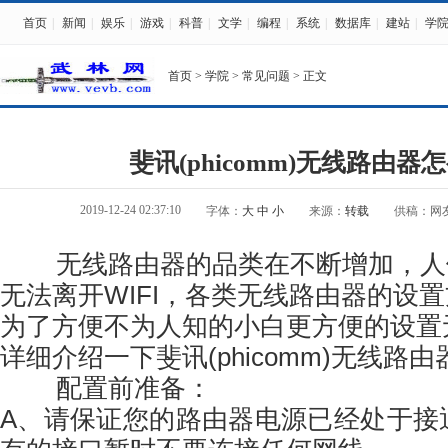
首页
|
新闻
|
娱乐
|
游戏
|
科普
|
文学
|
编程
|
系统
|
数据库
|
建站
|
学
首页
>
学院
>
常见问题
> 正文
斐讯(phicomm)无线路由器
2019-12-24 02:37:10
字体：
大
中
小
来源：
转载
供稿：网
无线路由器的品类在不断增加，人
无法离开WIFI，各类无线路由器的设
为了方便不为人知的小白更方便的设置
详细介绍一下斐讯(phicomm)无线路
配置前准备：
A、请保证您的路由器电源已经处于接