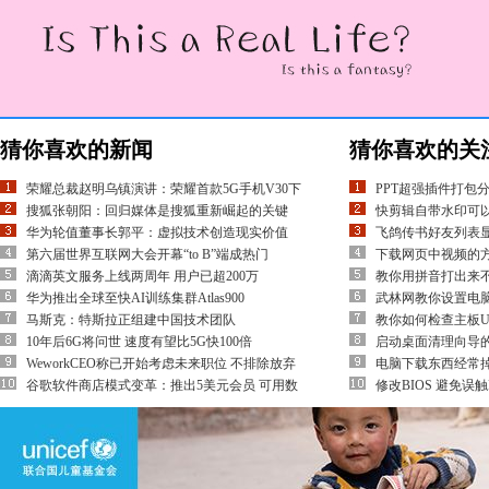
猜你喜欢的新闻
猜你喜欢的关
荣耀总裁赵明乌镇演讲：荣耀首款5G手机V30下
PPT超强插件打包
搜狐张朝阳：回归媒体是搜狐重新崛起的关键
快剪辑自带水印可
华为轮值董事长郭平：虚拟技术创造现实价值
飞鸽传书好友列表
第六届世界互联网大会开幕“to B”端成热门
下载网页中视频的方
滴滴英文服务上线两周年 用户已超200万
教你用拼音打出来不
华为推出全球至快AI训练集群Atlas900
武林网教你设置电
马斯克：特斯拉正组建中国技术团队
教你如何检查主板U
10年后6G将问世 速度有望比5G快100倍
启动桌面清理向导
WeworkCEO称已开始考虑未来职位 不排除放弃
电脑下载东西经常
谷歌软件商店模式变革：推出5美元会员 可用数
修改BIOS 避免误触