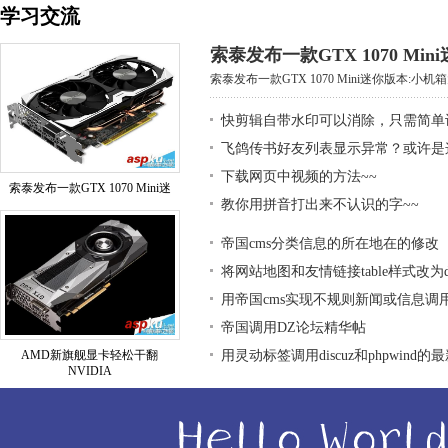
学习交流
索泰发布一款GTX 1070 Mi
索泰发布一款GTX 1070 Mini迷你版本:小机箱大
快剪辑自带水印可以消除，只需简单
飞鸽传书好友列表显示异常？或许是
下载网页中视频的方法~~
索泰发布一款GTX 1070 Mini迷
教你用拼音打出来不认识的字~~
帝国cms分类信息的所在地在的修改
将网站地图和友情链接table样式改为div
用帝国cms实现不规则新闻或信息调
帝国调用DZ论坛精华帖
AMD新旗舰显卡轻松干翻
用灵动标签调用discuz和phpwind的
NVIDIA