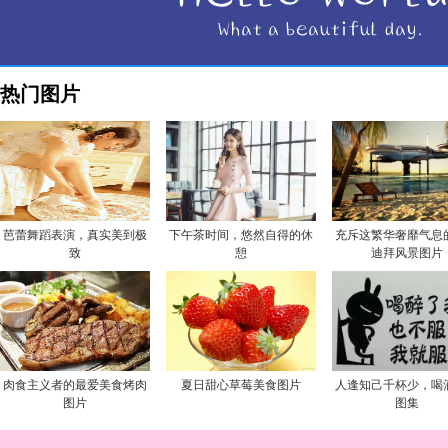
热门图片
芭蕾舞蹈表演，真实美到极
下午茶时间，悠然自得的休
充斥这繁华奢靡气息
致
憩
迪拜风景图片
肉食主义者的最爱美食烤肉
夏日甜心草莓美食图片
人逢知己千杯少，喝
图片
图集