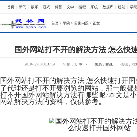
首页
|
新闻
|
娱乐
|
游戏
|
科普
|
文学
|
编程
|
系统
|
数据库
|
建站
|
学
首页
>
学院
>
常见问题
> 正文
国外网站打不开的解决方法 怎么快
2019-12-18 00:37:34
字体：
大
中
小
来源：
转载
供稿：网
国外网站打不开的解决方法 怎么快速打开
了代理还是打不开要浏览的网站，那一般都是
打不开国外网站解决方法有哪些呢?本文是
网站解决方法的资料，仅供参考。