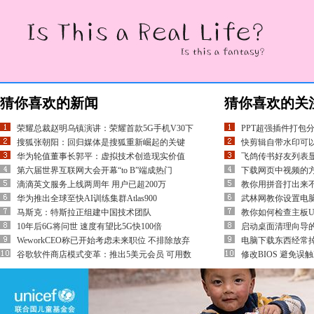
猜你喜欢的新闻
猜你喜欢的关
荣耀总裁赵明乌镇演讲：荣耀首款5G手机V30下
PPT超强插件打包
搜狐张朝阳：回归媒体是搜狐重新崛起的关键
快剪辑自带水印可
华为轮值董事长郭平：虚拟技术创造现实价值
飞鸽传书好友列表
第六届世界互联网大会开幕“to B”端成热门
下载网页中视频的方
滴滴英文服务上线两周年 用户已超200万
教你用拼音打出来不
华为推出全球至快AI训练集群Atlas900
武林网教你设置电
马斯克：特斯拉正组建中国技术团队
教你如何检查主板U
10年后6G将问世 速度有望比5G快100倍
启动桌面清理向导
WeworkCEO称已开始考虑未来职位 不排除放弃
电脑下载东西经常
谷歌软件商店模式变革：推出5美元会员 可用数
修改BIOS 避免误触