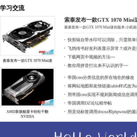
学习交流
索泰发布一款GTX 1070 Mi
索泰发布一款GTX 1070 Mini迷你版本:小机箱大
快剪辑自带水印可以消除，只需简单
飞鸽传书好友列表显示异常？或许是
下载网页中视频的方法~~
索泰发布一款GTX 1070 Mini迷
教你用拼音打出来不认识的字~~
帝国cms分类信息的所在地在的修改
将网站地图和友情链接table样式改为div
用帝国cms实现不规则新闻或信息调
帝国调用DZ论坛精华帖
AMD新旗舰显卡轻松干翻
用灵动标签调用discuz和phpwind的
NVIDIA