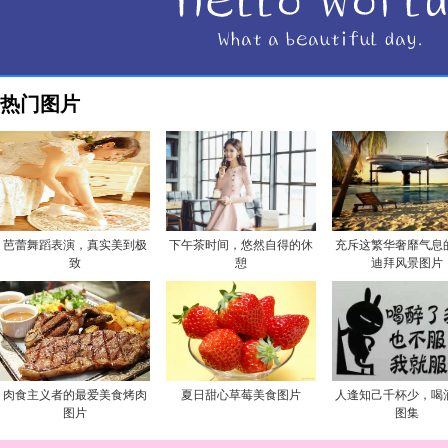
热门图片
芭蕾舞蹈表演，真实美到极
下午茶时间，悠然自得的休
充斥这繁华奢靡气息
致
憩
迪拜风景图片
肉食主义者的最爱美食烤肉
夏日甜心草莓美食图片
人逢知己千杯少，喝
图片
图集