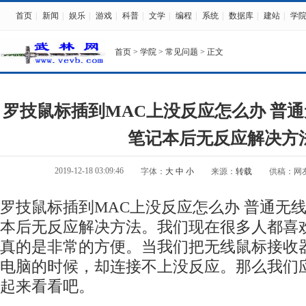
首页
|
新闻
|
娱乐
|
游戏
|
科普
|
文学
|
编程
|
系统
|
数据库
|
建站
|
学
首页
>
学院
>
常见问题
> 正文
罗技鼠标插到MAC上没反应怎么办 普
笔记本后无反应解决方
2019-12-18 03:09:46
字体：
大
中
小
来源：
转载
供稿：网
罗技鼠标插到MAC上没反应怎么办 普通无
本后无反应解决方法。我们现在很多人都喜
真的是非常的方便。当我们把无线鼠标接收
电脑的时候，却连接不上没反应。那么我们
起来看看吧。