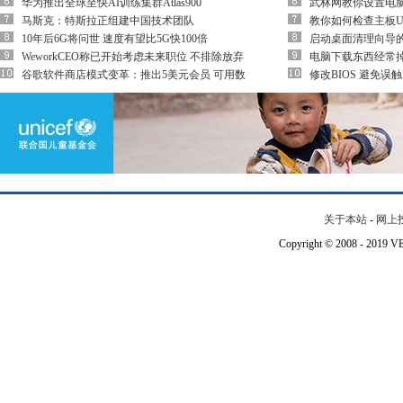
华为推出全球至快AI训练集群Atlas900
武林网教你设置电
马斯克：特斯拉正组建中国技术团队
教你如何检查主板U
10年后6G将问世 速度有望比5G快100倍
启动桌面清理向导
WeworkCEO称已开始考虑未来职位 不排除放弃
电脑下载东西经常
谷歌软件商店模式变革：推出5美元会员 可用数
修改BIOS 避免误触
关于本站
-
网上
Copyright © 2008 - 201