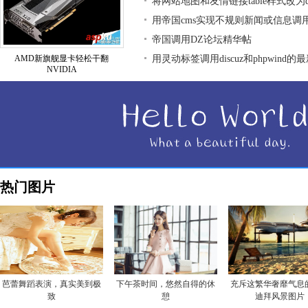
将网站地图和友情链接table样式改为div
用帝国cms实现不规则新闻或信息调
帝国调用DZ论坛精华帖
AMD新旗舰显卡轻松干翻
用灵动标签调用discuz和phpwind的
NVIDIA
热门图片
芭蕾舞蹈表演，真实美到极
下午茶时间，悠然自得的休
充斥这繁华奢靡气息
致
憩
迪拜风景图片