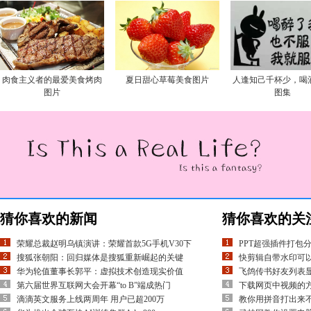
肉食主义者的最爱美食烤肉
夏日甜心草莓美食图片
人逢知己千杯少，喝
图片
图集
猜你喜欢的新闻
猜你喜欢的关
荣耀总裁赵明乌镇演讲：荣耀首款5G手机V30下
PPT超强插件打包
搜狐张朝阳：回归媒体是搜狐重新崛起的关键
快剪辑自带水印可
华为轮值董事长郭平：虚拟技术创造现实价值
飞鸽传书好友列表
第六届世界互联网大会开幕“to B”端成热门
下载网页中视频的方
滴滴英文服务上线两周年 用户已超200万
教你用拼音打出来不