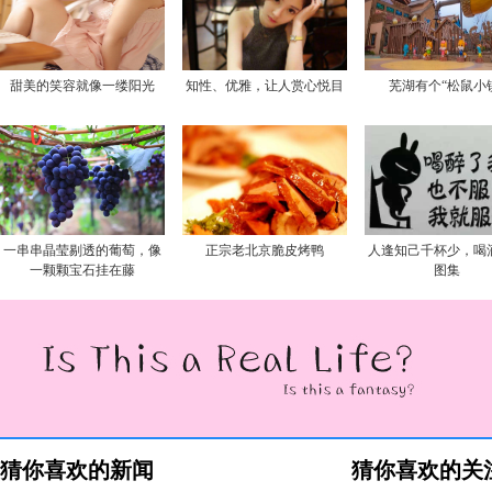
甜美的笑容就像一缕阳光
知性、优雅，让人赏心悦目
芜湖有个“松鼠小
一串串晶莹剔透的葡萄，像
正宗老北京脆皮烤鸭
人逢知己千杯少，喝
一颗颗宝石挂在藤
图集
猜你喜欢的新闻
猜你喜欢的关