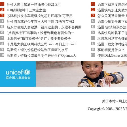
油价大降！加满一箱油将少花21.5元
迅雷下载速度慢怎
100秒回顾神十三太空之旅
迅雷快鸟加速失败
芯驰科技发布车规级控制芯片E3系列 可应用
怎么关闭迅雷流量
油价周五或迎今年首次大幅下调 加满将节省2
迅雷少量文件未下
新东方创始人俞敏洪：错失过去的，永远不会再回
迅雷7崩溃解决办法
“撸猫换橙子”当事猫：没想到我也有营业的一
迅雷快鸟卸载不了
上海男子“撸猫换橙子”走红：要不要换橙子
玩游戏时迅雷会弹
印尼最大的互联网科技公司GoTo今日上市 GoT
迅雷下载文件时提
马斯克：锂的价格已经达到了疯狂的水平
驱动精灵是什么？
马斯克：特斯拉或最早明年开始生产Optimus人
使用DiskGeniu
关于本站
-
网上
Copyright © 2008 - 202