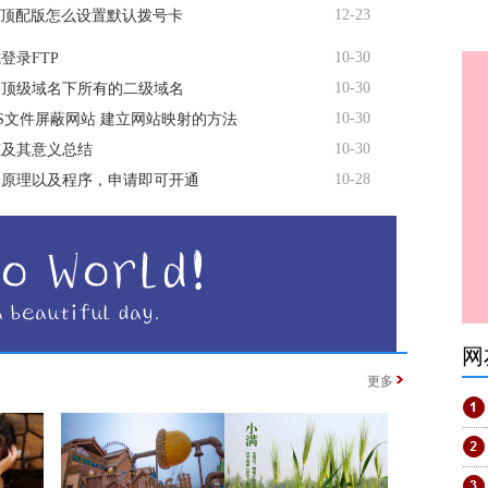
12-23
te顶配版怎么设置默认拨号卡
10-30
登录FTP
10-30
个顶级域名下所有的二级域名
10-30
TS文件屏蔽网站 建立网站映射的方法
10-30
态及其意义总结
10-28
名原理以及程序，申请即可开通
网
更多