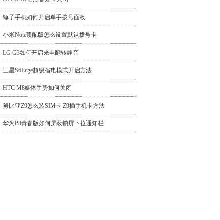
锤子手机如何开启单手拨号面板
小米Note顶配版怎么设置默认拨号卡
LG G3如何开启来电翻转静音
三星S6Edge超级省电模式开启方法
HTC M8媒体手势如何关闭
努比亚Z9怎么装SIM卡 Z9插手机卡方法
华为P8青春版如何屏蔽锁屏下拉通知栏