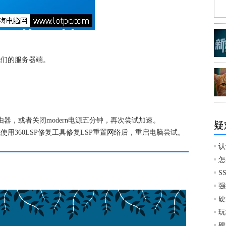
们的服务器端。
器，或者关闭modern电源五分钟，再次尝试加速。
疑
360LSP修复工具修复LSP重置网络后，重启电脑尝试。
认
怎
S
强
硬
玩
硬