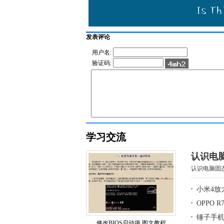
发表评论
用户名:
验证码:
学习交流
认识电
认识电脑固态
小米4放
OPPO 
锤子手
修改BIOS启动项 图文教程