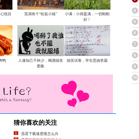
赏心悦目
芜湖有个“松鼠小镇”
小满：小得盈满，一切刚刚
好！
烤鸭
人逢知己千杯少，喝酒搞笑
搞笑试卷，学生恶搞答题
图集
猜你喜欢的关注
迅雷下载速度慢怎么办