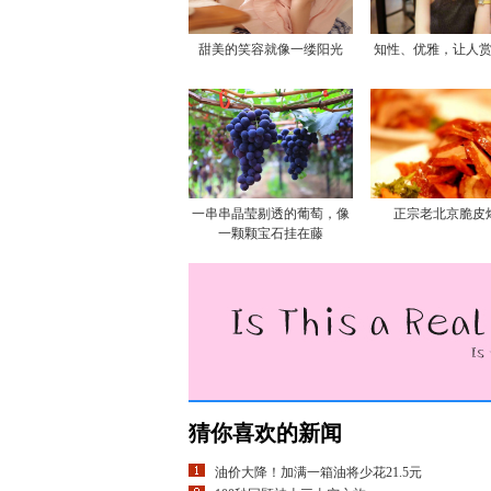
甜美的笑容就像一缕阳光
知性、优雅，让人
一串串晶莹剔透的葡萄，像
正宗老北京脆皮
一颗颗宝石挂在藤
猜你喜欢的新闻
油价大降！加满一箱油将少花21.5元