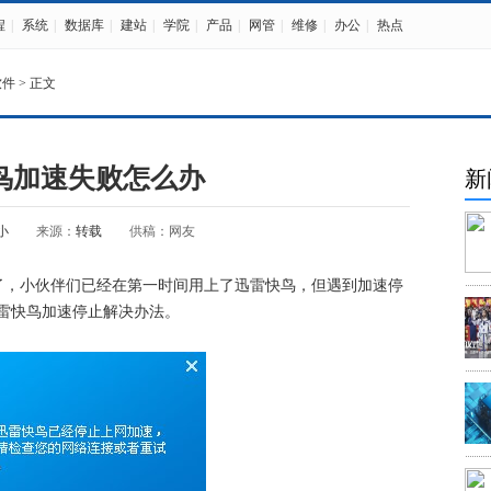
程
|
系统
|
数据库
|
建站
|
学院
|
产品
|
网管
|
维修
|
办公
|
热点
软件
> 正文
鸟加速失败怎么办
新
小
来源：
转载
供稿：网友
，小伙伴们已经在第一时间用上了迅雷快鸟，但遇到加速停
雷快鸟加速停止解决办法。