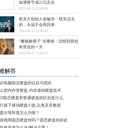
加满将节省22元左右
2022-04-12 23:09:26
新东方创始人俞敏洪：错失过去
的，永远不会再回来
2022-04-12 12:58:43
“撸猫换橙子”当事猫：没想到我也
有营业的一天
2022-04-12 12:40:14
难解答
识电脑固态硬盘的以往与现在
么把内存变硬盘-内存虚拟硬盘技术
SD固态硬盘和普通硬盘的区别是什么
行拔下移动硬盘/U盘,以免丢失数据
盘出现坏道怎么办呢？
游戏用固态硬盘快吗？固态硬盘的好处
盘有坏道怎么办?解决方案！