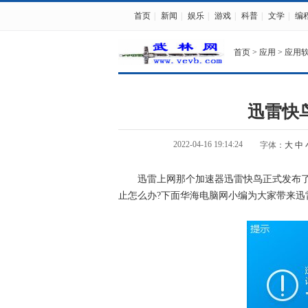
首页
|
新闻
|
娱乐
|
游戏
|
科普
|
文学
|
编
首页
>
应用
>
应用
迅雷快
2022-04-16 19:14:24
字体：
大
中
迅雷上网那个加速器迅雷快鸟正式发布了
止怎么办?下面华海电脑网小编为大家带来迅