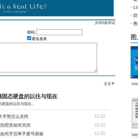
L
防
共有
0
条评论
教
密码:
图
匿名发表
w
更多
脑固态硬盘的以往与现在
硬盘的以往与现在...
12-23
大手势怎么关闭
12-23
R7拍照音如何关闭
12-23
机如何开启单手拨号面板
ea