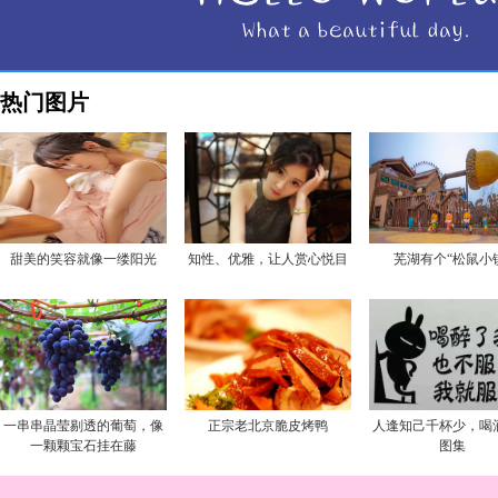
热门图片
甜美的笑容就像一缕阳光
知性、优雅，让人赏心悦目
芜湖有个“松鼠小
一串串晶莹剔透的葡萄，像
正宗老北京脆皮烤鸭
人逢知己千杯少，喝
一颗颗宝石挂在藤
图集