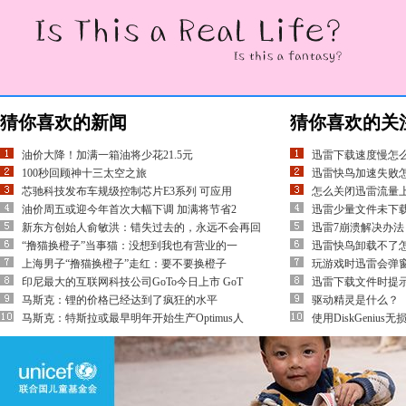
猜你喜欢的新闻
猜你喜欢的关
油价大降！加满一箱油将少花21.5元
迅雷下载速度慢怎
100秒回顾神十三太空之旅
迅雷快鸟加速失败
芯驰科技发布车规级控制芯片E3系列 可应用
怎么关闭迅雷流量
油价周五或迎今年首次大幅下调 加满将节省2
迅雷少量文件未下
新东方创始人俞敏洪：错失过去的，永远不会再回
迅雷7崩溃解决办法
“撸猫换橙子”当事猫：没想到我也有营业的一
迅雷快鸟卸载不了
上海男子“撸猫换橙子”走红：要不要换橙子
玩游戏时迅雷会弹
印尼最大的互联网科技公司GoTo今日上市 GoT
迅雷下载文件时提
马斯克：锂的价格已经达到了疯狂的水平
驱动精灵是什么？
马斯克：特斯拉或最早明年开始生产Optimus人
使用DiskGeniu