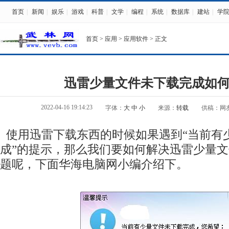
首页
|
新闻
|
娱乐
|
游戏
|
科普
|
文学
|
编程
|
系统
|
数据库
|
建站
|
学
首页
>
应用
>
应用软件
> 正文
迅雷少量文件未下载完成如
2022-04-16 19:14:23
字体：
大
中
小
来源：
转载
供稿：网
使用迅雷下载东西的时候如果遇到“当前有
成”的提示，那么我们要如何解决迅雷少量
题呢，下面华海电脑网小编介绍下。