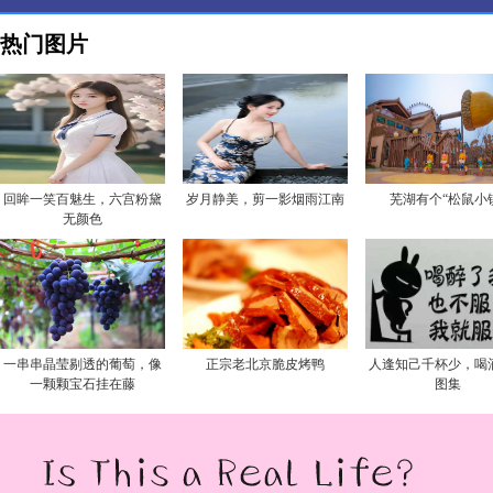
热门图片
回眸一笑百魅生，六宫粉黛
岁月静美，剪一影烟雨江南
芜湖有个“松鼠小
无颜色
一串串晶莹剔透的葡萄，像
正宗老北京脆皮烤鸭
人逢知己千杯少，喝
一颗颗宝石挂在藤
图集