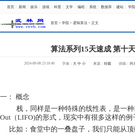
首页
|
新闻
|
娱乐
|
游戏
|
科普
|
文学
|
编程
|
系统
|
数据库
|
建站
|
学
首页
>
学院
>
逻辑算法
> 正文
算法系列15天速成 第十天
2024-09-08 23:18:40
字体：
大
中
小
来源：
转载
供稿：网
一： 概念
栈，同样是一种特殊的线性表，是一种Last In
Out（LIFO)的形式，现实中有很多这样的例
比如：食堂中的一叠盘子，我们只能从顶