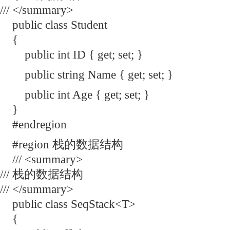
/// </summary>
public class Student
{
public int ID { get; set; }
public string Name { get; set; }
public int Age { get; set; }
}
#endregion
#region 栈的数据结构
/// <summary>
/// 栈的数据结构
/// </summary>
public class SeqStack<T>
{