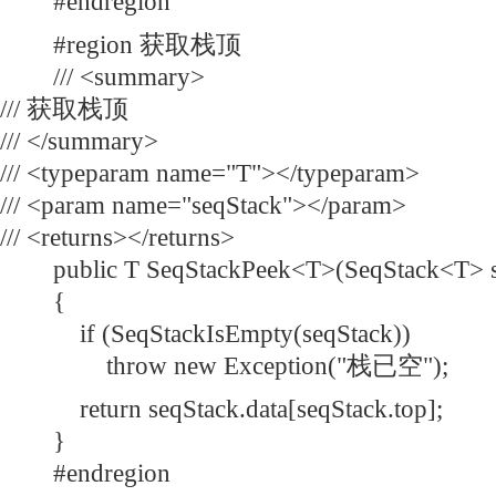
#endregion
#region 获取栈顶
/// <summary>
/// 获取栈顶
/// </summary>
/// <typeparam name="T"></typeparam>
/// <param name="seqStack"></param>
/// <returns></returns>
public T SeqStackPeek<T>(SeqStack<T> s
{
if (SeqStackIsEmpty(seqStack))
throw new Exception("栈已空");
return seqStack.data[seqStack.top];
}
#endregion