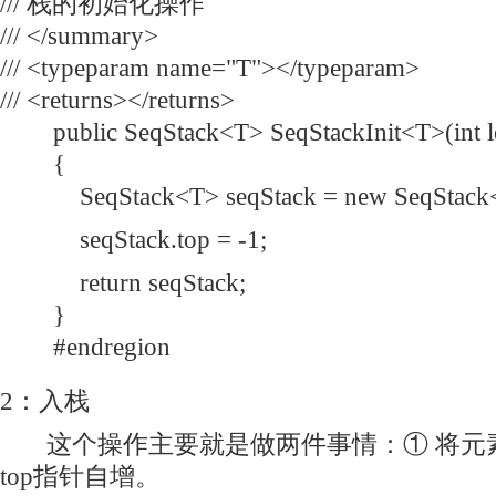
/// 栈的初始化操作
/// </summary>
/// <typeparam name="T"></typeparam>
/// <returns></returns>
public SeqStack<T> SeqStackInit<T>(int l
{
SeqStack<T> seqStack = new SeqStack<T
seqStack.top = -1;
return seqStack;
}
#endregion
2：入栈
这个操作主要就是做两件事情：① 将元
top指针自增。