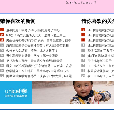
猜你喜欢的新闻
猜你喜欢的关
最牛同桌！我考了696分我同桌考了703分
php:树形结构的算法
650分！高二女生考入北大：遗憾不能上高三
php:树形结构的算法
男生估分600只考了397 妈妈：高考虽重要，但不
php:树形结构的算法
唐尚珺回应是否会直播带货：有人出100万想和
php:树形结构的算法
名校抢人名场面：清华、北大太拼了！
PHP 实现的字典
男生高考语文满分！网友：第一次听说
php下的RSA算法
第16次参加高考！唐尚珺今年成绩超600分
PHP+MySQL应
语文145分学霸笔记公开字迹清秀：多阅读，该背
PHP技巧实例：树
数学满分！四川绵阳一男生高考710分 理综仅扣
权限设计及算法（P
阿里全球数学竞赛选手：决赛专业性太强，6道题
在PHP+MySQL