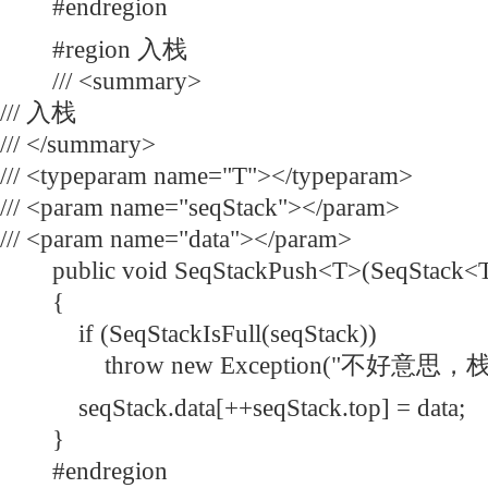
#endregion
#region 入栈
/// <summary>
/// 入栈
/// </summary>
/// <typeparam name="T"></typeparam>
/// <param name="seqStack"></param>
/// <param name="data"></param>
public void SeqStackPush<T>(SeqStack<T> 
{
if (SeqStackIsFull(seqStack))
throw new Exception("不好意思，栈
seqStack.data[++seqStack.top] = data;
}
#endregion