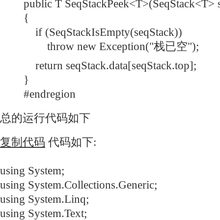
public T SeqStackPeek<T>(SeqStack<T> s
{
if (SeqStackIsEmpty(seqStack))
throw new Exception("栈已空");
return seqStack.data[seqStack.top];
}
#endregion
总的运行代码如下
复制代码
代码如下:
using System;
using System.Collections.Generic;
using System.Linq;
using System.Text;