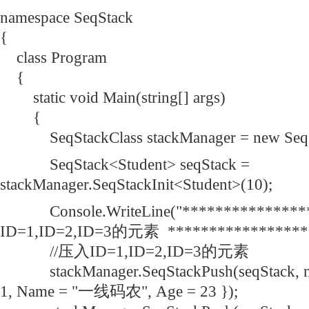
namespace SeqStack
{
class Program
{
static void Main(string[] args)
{
SeqStackClass stackManager = new SeqSt
SeqStack<Student> seqStack =
stackManager.SeqStackInit<Student>(10);
Console.WriteLine("**************
ID=1,ID=2,ID=3的元素 ******************
//压入ID=1,ID=2,ID=3的元素
stackManager.SeqStackPush(seqStack, new
1, Name = "一线码农", Age = 23 });