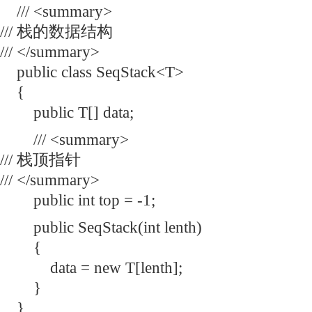
/// <summary>
/// 栈的数据结构
/// </summary>
public class SeqStack<T>
{
public T[] data;
/// <summary>
/// 栈顶指针
/// </summary>
public int top = -1;
public SeqStack(int lenth)
{
data = new T[lenth];
}
}