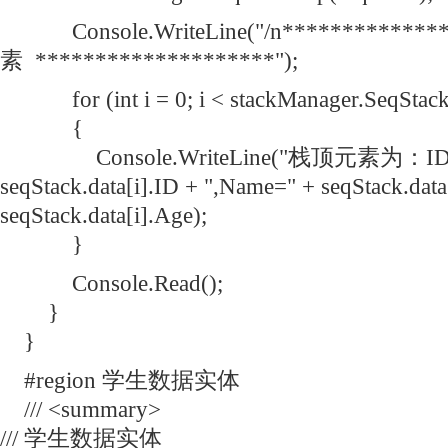
Console.WriteLine("/n**********
素 ********************");
for (int i = 0; i < stackManager.SeqStackL
{
Console.WriteLine("栈顶元素为：ID=
seqStack.data[i].ID + ",Name=" + seqStack.dat
seqStack.data[i].Age);
}
Console.Read();
}
}
#region 学生数据实体
/// <summary>
/// 学生数据实体