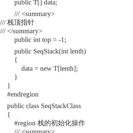
public T[] data;
/// <summary>
/// 栈顶指针
/// </summary>
public int top = -1;
public SeqStack(int lenth)
{
data = new T[lenth];
}
}
#endregion
public class SeqStackClass
{
#region 栈的初始化操作
/// <summary>