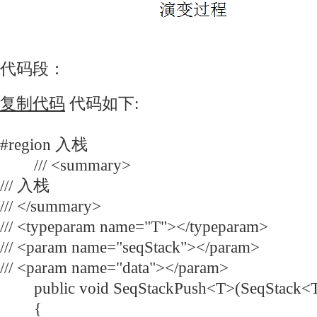
代码段：
复制代码
代码如下:
#region 入栈
/// <summary>
/// 入栈
/// </summary>
/// <typeparam name="T"></typeparam>
/// <param name="seqStack"></param>
/// <param name="data"></param>
public void SeqStackPush<T>(SeqStack<T> 
{