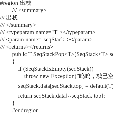
#region 出栈
/// <summary>
/// 出栈
/// </summary>
/// <typeparam name="T"></typeparam>
/// <param name="seqStack"></param>
/// <returns></returns>
public T SeqStackPop<T>(SeqStack<T> se
{
if (SeqStackIsEmpty(seqStack))
throw new Exception("呜呜，栈已空"
seqStack.data[seqStack.top] = default(T)
return seqStack.data[--seqStack.top];
}
#endregion