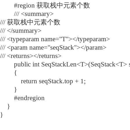
#region 获取栈中元素个数
/// <summary>
/// 获取栈中元素个数
/// </summary>
/// <typeparam name="T"></typeparam>
/// <param name="seqStack"></param>
/// <returns></returns>
public int SeqStackLen<T>(SeqStack<T> s
{
return seqStack.top + 1;
}
#endregion
}
}