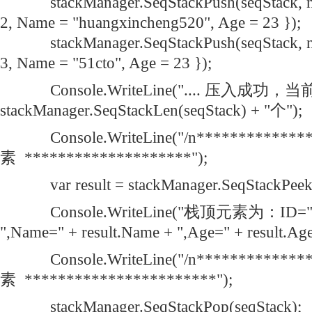
stackManager.SeqStackPush(seqStack, new
2, Name = "huangxincheng520", Age = 23 });
stackManager.SeqStackPush(seqStack, new
3, Name = "51cto", Age = 23 });
Console.WriteLine(".... 压入成功
stackManager.SeqStackLen(seqStack) + "个");
Console.WriteLine("/n***********
素 ********************");
var result = stackManager.SeqStackPeek(
Console.WriteLine("栈顶元素为：ID=" + r
",Name=" + result.Name + ",Age=" + result.Age
Console.WriteLine("/n***********
素 ***********************");
stackManager.SeqStackPop(seqStack);