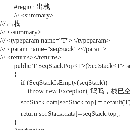
#region 出栈
/// <summary>
/// 出栈
/// </summary>
/// <typeparam name="T"></typeparam>
/// <param name="seqStack"></param>
/// <returns></returns>
public T SeqStackPop<T>(SeqStack<T> se
{
if (SeqStackIsEmpty(seqStack))
throw new Exception("呜呜，栈已空"
seqStack.data[seqStack.top] = default(T)
return seqStack.data[--seqStack.top];
}