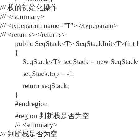
/// 栈的初始化操作
/// </summary>
/// <typeparam name="T"></typeparam>
/// <returns></returns>
public SeqStack<T> SeqStackInit<T>(int l
{
SeqStack<T> seqStack = new SeqStack<T
seqStack.top = -1;
return seqStack;
}
#endregion
#region 判断栈是否为空
/// <summary>
/// 判断栈是否为空