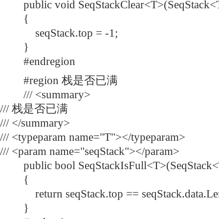
public void SeqStackClear<T>(SeqStack<T
{
seqStack.top = -1;
}
#endregion
#region 栈是否已满
/// <summary>
/// 栈是否已满
/// </summary>
/// <typeparam name="T"></typeparam>
/// <param name="seqStack"></param>
public bool SeqStackIsFull<T>(SeqStack<T
{
return seqStack.top == seqStack.data.Le
}