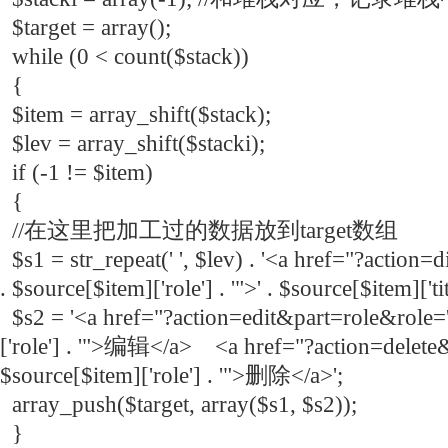
$target = array();
while (0 < count($stack))
{
$item = array_shift($stack);
$lev = array_shift($stacki);
if (-1 != $item)
{
//在这里把加工过的数据放到target数组
$s1 = str_repeat(' ', $lev) . '<a href="?action
. $source[$item]['role'] . '">' . $source[$item]['titl
$s2 = '<a href="?action=edit&part=role&role='
['role'] . '">编辑</a> <a href="?action=delete&
$source[$item]['role'] . '">删除</a>';
array_push($target, array($s1, $s2));
}