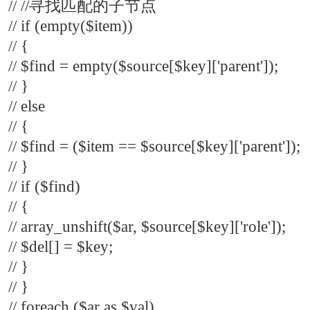
// //寻找匹配的子节点
// if (empty($item))
// {
// $find = empty($source[$key]['parent']);
// }
// else
// {
// $find = ($item == $source[$key]['parent']);
// }
// if ($find)
// {
// array_unshift($ar, $source[$key]['role']);
// $del[] = $key;
// }
// }
// foreach ($ar as $val)