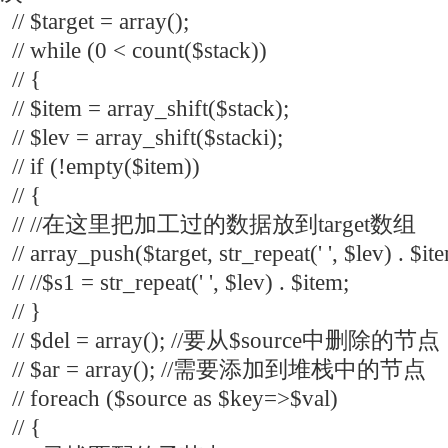
// $target = array();
// while (0 < count($stack))
// {
// $item = array_shift($stack);
// $lev = array_shift($stacki);
// if (!empty($item))
// {
// //在这里把加工过的数据放到target数组
// array_push($target, str_repeat(' ', $lev) . $it
// //$s1 = str_repeat(' ', $lev) . $item;
// }
// $del = array(); //要从$source中删除的节点
// $ar = array(); //需要添加到堆栈中的节点
// foreach ($source as $key=>$val)
// {