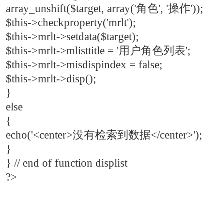
array_unshift($target, array('角色', '操作'));
$this->checkproperty('mrlt');
$this->mrlt->setdata($target);
$this->mrlt->mlisttitle = '用户角色列表';
$this->mrlt->misdispindex = false;
$this->mrlt->disp();
}
else
{
echo('<center>没有检索到数据</center>');
}
} // end of function displist
?>