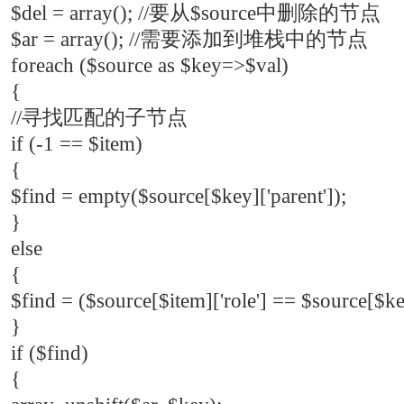
$del = array(); //要从$source中删除的节点
$ar = array(); //需要添加到堆栈中的节点
foreach ($source as $key=>$val)
{
//寻找匹配的子节点
if (-1 == $item)
{
$find = empty($source[$key]['parent']);
}
else
{
$find = ($source[$item]['role'] == $source[$key
}
if ($find)
{