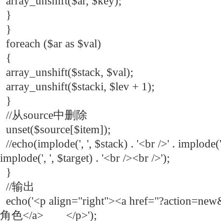
array_unshift($ar, $key);
}
}
foreach ($ar as $val)
{
array_unshift($stack, $val);
array_unshift($stacki, $lev + 1);
}
//从source中删除
unset($source[$item]);
//echo(implode(', ', $stack) . '<br />' . implode(', 
implode(', ', $target) . '<br /><br />');
}
//输出
echo('<p align="right"><a href="?action=
角色</a> </p>');