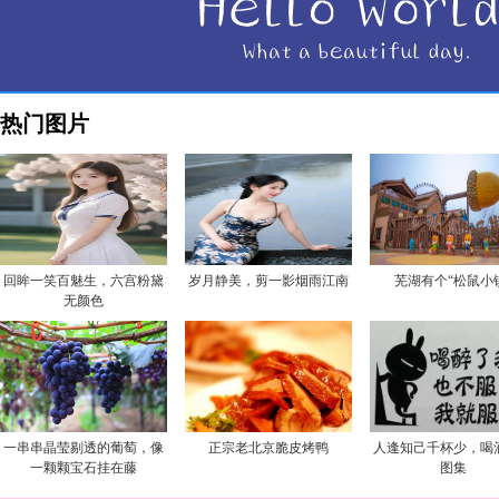
热门图片
回眸一笑百魅生，六宫粉黛
岁月静美，剪一影烟雨江南
芜湖有个“松鼠小
无颜色
一串串晶莹剔透的葡萄，像
正宗老北京脆皮烤鸭
人逢知己千杯少，喝
一颗颗宝石挂在藤
图集