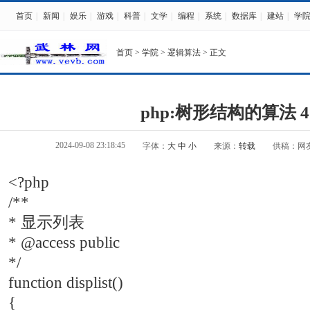
首页
|
新闻
|
娱乐
|
游戏
|
科普
|
文学
|
编程
|
系统
|
数据库
|
建站
|
学
首页
>
学院
>
逻辑算法
> 正文
php:树形结构的算法 4
2024-09-08 23:18:45
字体：
大
中
小
来源：
转载
供稿：网
<?php
/**
* 显示列表
* @access public
*/
function displist()
{