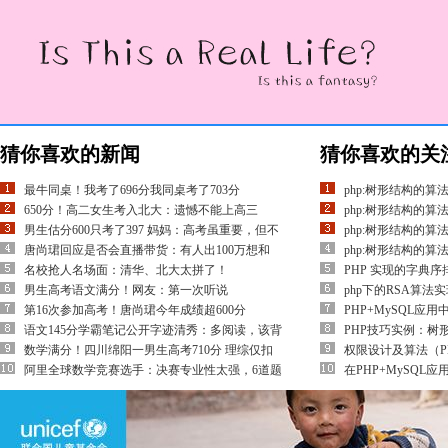
猜你喜欢的新闻
猜你喜欢的关
最牛同桌！我考了696分我同桌考了703分
php:树形结构的算法
650分！高二女生考入北大：遗憾不能上高三
php:树形结构的算法
男生估分600只考了397 妈妈：高考虽重要，但不
php:树形结构的算法
唐尚珺回应是否会直播带货：有人出100万想和
php:树形结构的算法
名校抢人名场面：清华、北大太拼了！
PHP 实现的字典
男生高考语文满分！网友：第一次听说
php下的RSA算法
第16次参加高考！唐尚珺今年成绩超600分
PHP+MySQL应
语文145分学霸笔记公开字迹清秀：多阅读，该背
PHP技巧实例：树
数学满分！四川绵阳一男生高考710分 理综仅扣
权限设计及算法（P
阿里全球数学竞赛选手：决赛专业性太强，6道题
在PHP+MySQL