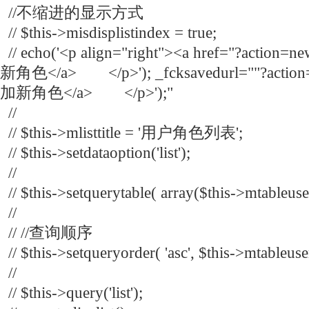
//不缩进的显示方式
// $this->misdisplistindex = true;
// echo('<p align="right"><a href="?action
新角色</a> </p>'); _fcksavedurl=""?action
加新角色</a> </p>');"
//
// $this->mlisttitle = '用户角色列表';
// $this->setdataoption('list');
//
// $this->setquerytable( array($this->mtableuser
//
// //查询顺序
// $this->setqueryorder( 'asc', $this->mtableuser
//
// $this->query('list');