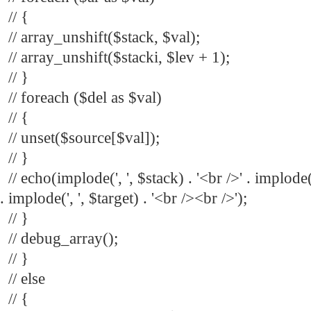
// {
// array_unshift($stack, $val);
// array_unshift($stacki, $lev + 1);
// }
// foreach ($del as $val)
// {
// unset($source[$val]);
// }
// echo(implode(', ', $stack) . '<br />' . implode(',
. implode(', ', $target) . '<br /><br />');
// }
// debug_array();
// }
// else
// {