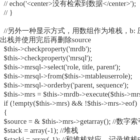
// echo('<center>没有检索到数据</center>');
// }
//另外一种显示方式，用数组作为堆栈，b:
出栈并使用完后再删除source
$this->checkproperty('mrdb');
$this->checkproperty('mrsql');
$this->mrsql->select('role, title, parent');
$this->mrsql->from($this->mtableuserrole);
$this->mrsql->orderby('parent, sequence');
$this->mrs = $this->mrdb->execute($this->mrs
if (!empty($this->mrs) && !$this->mrs->eof)
{
$source = & $this->mrs->getarray(); //数字
$stack = array(-1); //堆栈
$stacki = array(-1); //和堆栈对应，