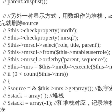
// parent::displist();
// //另外一种显示方式，用数组作为堆栈，a:
完就删除source
// $this->checkproperty('mrdb');
// $this->checkproperty('mrsql');
// $this->mrsql->select('role, title, parent');
// $this->mrsql->from($this->mtableuserrole);
// $this->mrsql->orderby('parent, sequence');
// $this->mrs = $this->mrdb->execute($this->m
// if (0 < count($this->mrs))
// {
// $source = & $this->mrs->getarray(); //
// $stack = array(''); //堆栈
// $stacki = array(-1); //和堆栈对
次