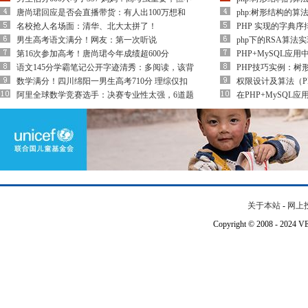
唐尚珺回应是否会直播带货：有人出100万想和
php:树形结构的算法
名校抢人名场面：清华、北大太拼了！
PHP 实现的字典
男生高考语文满分！网友：第一次听说
php下的RSA算法
第16次参加高考！唐尚珺今年成绩超600分
PHP+MySQL应
语文145分学霸笔记公开字迹清秀：多阅读，该背
PHP技巧实例：树
数学满分！四川绵阳一男生高考710分 理综仅扣
权限设计及算法（P
阿里全球数学竞赛选手：决赛专业性太强，6道题
在PHP+MySQL
关于本站
-
网上
Copyright © 2008 - 202