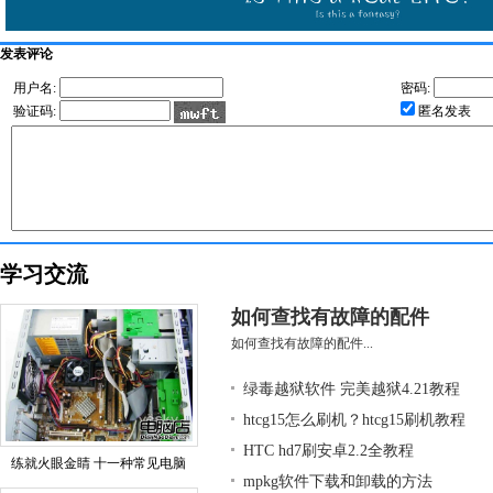
发表评论
用户名:
密码:
验证码:
匿名发表
学习交流
如何查找有故障的配件
如何查找有故障的配件...
绿毒越狱软件 完美越狱4.21教程
htcg15怎么刷机？htcg15刷机教程
HTC hd7刷安卓2.2全教程
练就火眼金睛 十一种常见电脑
mpkg软件下载和卸载的方法