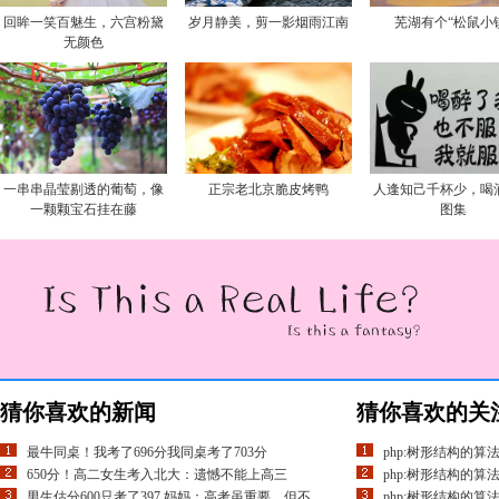
回眸一笑百魅生，六宫粉黛
岁月静美，剪一影烟雨江南
芜湖有个“松鼠小
无颜色
一串串晶莹剔透的葡萄，像
正宗老北京脆皮烤鸭
人逢知己千杯少，喝
一颗颗宝石挂在藤
图集
猜你喜欢的新闻
猜你喜欢的关
最牛同桌！我考了696分我同桌考了703分
php:树形结构的算法
650分！高二女生考入北大：遗憾不能上高三
php:树形结构的算法
男生估分600只考了397 妈妈：高考虽重要，但不
php:树形结构的算法