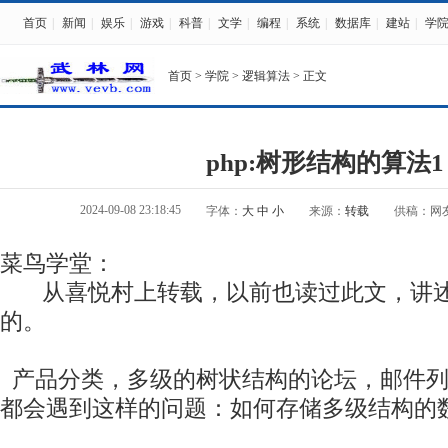
首页
|
新闻
|
娱乐
|
游戏
|
科普
|
文学
|
编程
|
系统
|
数据库
|
建站
|
学
首页
>
学院
>
逻辑算法
> 正文
php:树形结构的算法1
2024-09-08 23:18:45
字体：
大
中
小
来源：
转载
供稿：网
菜鸟学堂：
从喜悦村上转载，以前也读过此文，讲述
的。
产品分类，多级的树状结构的论坛，邮件列
都会遇到这样的问题：如何存储多级结构的