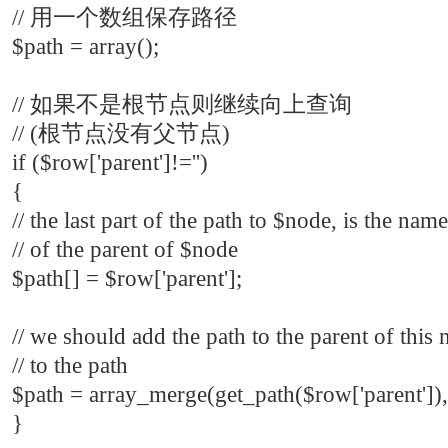
// 用一个数组保存路径
$path = array();
// 如果不是根节点则继续向上查询
// (根节点没有父节点)
if ($row['parent']!='')
{
// the last part of the path to $node, is the name
// of the parent of $node
$path[] = $row['parent'];
// we should add the path to the parent of this 
// to the path
$path = array_merge(get_path($row['parent']),
}