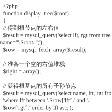
<?php
function display_tree($root)
{
// 得到根节点的左右值
$result = mysql_query('select lft, rgt from tree 
name="'.$root.'";');
$row = mysql_fetch_array($result);
// 准备一个空的右值堆栈
$right = array();
// 获得根基点的所有子孙节点
$result = mysql_query('select name, lft, rgt from
'where lft between '.$row['lft'].' and '.
$row['rgt'].' order by lft asc;');