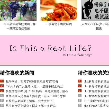
一串串晶莹剔透的葡萄，像
正宗老北京脆皮烤鸭
人逢知己千杯少，喝
一颗颗宝石挂在藤
图集
猜你喜欢的新闻
猜你喜欢的关
最牛同桌！我考了696分我同桌考了703分
php:树形结构的算法
650分！高二女生考入北大：遗憾不能上高三
php:树形结构的算法
男生估分600只考了397 妈妈：高考虽重要，但不
php:树形结构的算法
唐尚珺回应是否会直播带货：有人出100万想和
php:树形结构的算法
名校抢人名场面：清华、北大太拼了！
PHP 实现的字典
男生高考语文满分！网友：第一次听说
php下的RSA算法