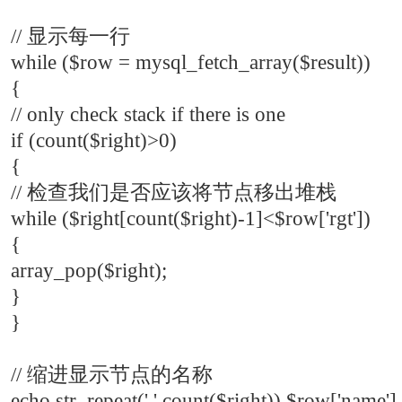
// 显示每一行
while ($row = mysql_fetch_array($result))
{
// only check stack if there is one
if (count($right)>0)
{
// 检查我们是否应该将节点移出堆栈
while ($right[count($right)-1]<$row['rgt'])
{
array_pop($right);
}
}
// 缩进显示节点的名称
echo str_repeat(' ',count($right)).$row['name'].