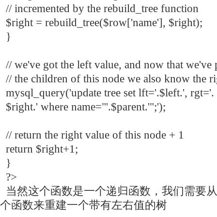
// incremented by the rebuild_tree function
$right = rebuild_tree($row['name'], $right);
}
// we've got the left value, and now that we've
// the children of this node we also know the ri
mysql_query('update tree set lft='.$left.', rgt='.
$right.' where name="'.$parent.'";');
// return the right value of this node + 1
return $right+1;
}
?>
当然这个函数是一个递归函数，我们需要从
个函数来重建一个带有左右值的树