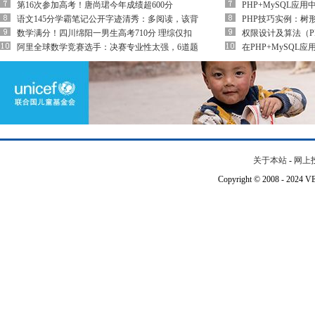
第16次参加高考！唐尚珺今年成绩超600分
PHP+MySQL应
语文145分学霸笔记公开字迹清秀：多阅读，该背
PHP技巧实例：树
数学满分！四川绵阳一男生高考710分 理综仅扣
权限设计及算法（P
阿里全球数学竞赛选手：决赛专业性太强，6道题
在PHP+MySQL
关于本站
-
网上
Copyright © 2008 - 202