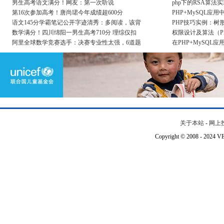
男生高考语文满分！网友：第一次听说
php下的RSA算法
第16次参加高考！唐尚珺今年成绩超600分
PHP+MySQL应
语文145分学霸笔记公开字迹清秀：多阅读，该背
PHP技巧实例：树
数学满分！四川绵阳一男生高考710分 理综仅扣
权限设计及算法（P
阿里全球数学竞赛选手：决赛专业性太强，6道题
在PHP+MySQL
关于本站
-
网上
Copyright © 2008 - 202