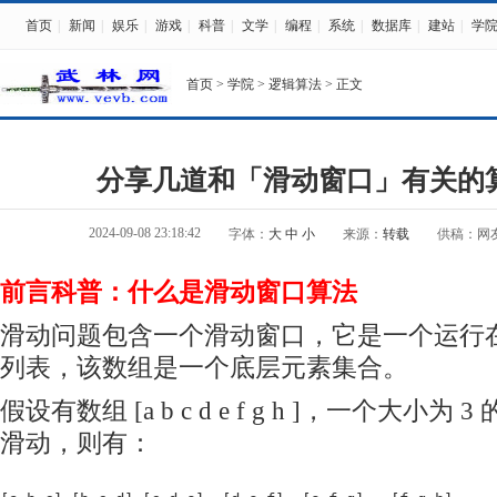
首页
|
新闻
|
娱乐
|
游戏
|
科普
|
文学
|
编程
|
系统
|
数据库
|
建站
|
学
首页
>
学院
>
逻辑算法
> 正文
分享几道和「滑动窗口」有关的
2024-09-08 23:18:42
字体：
大
中
小
来源：
转载
供稿：网
前言科普：什么是滑动窗口算法
滑动问题包含一个滑动窗口，它是一个运行
列表，该数组是一个底层元素集合。
假设有数组 [a b c d e f g h ]，一个大小为
滑动，则有：