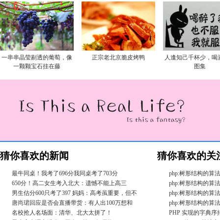
一串串晶莹剔透的葡萄，像
正宗老北京脆皮烤鸭
人逢知己千杯少，喝
一颗颗宝石挂在藤
图集
猜你喜欢的新闻
猜你喜欢的关
最牛同桌！我考了696分我同桌考了703分
php:树形结构的算法
650分！高二女生考入北大：遗憾不能上高三
php:树形结构的算法
男生估分600只考了397 妈妈：高考虽重要，但不
php:树形结构的算法
唐尚珺回应是否会直播带货：有人出100万想和
php:树形结构的算法
名校抢人名场面：清华、北大太拼了！
PHP 实现的字典