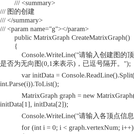
/// <summary>
/// 图的创建
/// </summary>
/// <param name="g"></param>
public MatrixGraph CreateMatrixGraph()
{
Console.WriteLine("请输入创建
是否为无向图(0,1来表示)，已逗号隔开。");
var initData = Console.ReadLine().Split(','
int.Parse(i)).ToList();
MatrixGraph graph = new MatrixGraph(in
initData[1], initData[2]);
Console.WriteLine("请输入各顶点信息：
for (int i = 0; i < graph.vertexNum; i++)