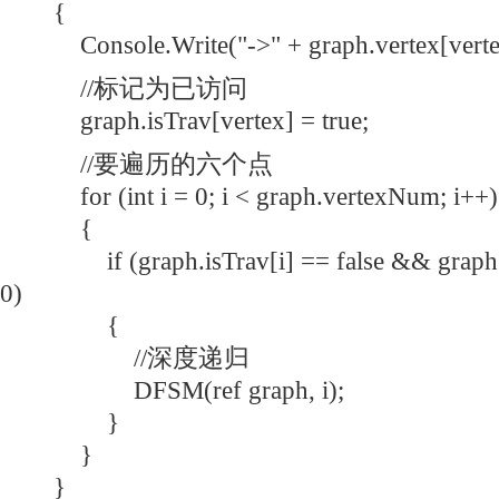
{
Console.Write("->" + graph.vertex[verte
//标记为已访问
graph.isTrav[vertex] = true;
//要遍历的六个点
for (int i = 0; i < graph.vertexNum; i++)
{
if (graph.isTrav[i] == false && graph.ed
0)
{
//深度递归
DFSM(ref graph, i);
}
}
}