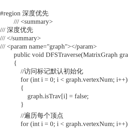
#region 深度优先
/// <summary>
/// 深度优先
/// </summary>
/// <param name="graph"></param>
public void DFSTraverse(MatrixGraph gra
{
//访问标记默认初始化
for (int i = 0; i < graph.vertexNum; i++)
{
graph.isTrav[i] = false;
}
//遍历每个顶点
for (int i = 0; i < graph.vertexNum; i++)