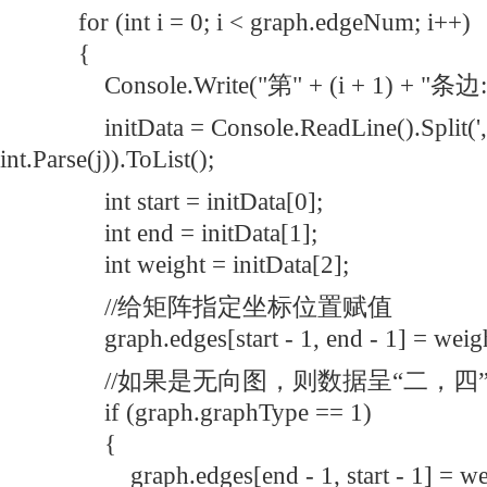
for (int i = 0; i < graph.edgeNum; i++)
{
Console.Write("第" + (i + 1) + "条边:/t
initData = Console.ReadLine().Split(',').
int.Parse(j)).ToList();
int start = initData[0];
int end = initData[1];
int weight = initData[2];
//给矩阵指定坐标位置赋值
graph.edges[start - 1, end - 1] = weigh
//如果是无向图，则数据呈“二，四”
if (graph.graphType == 1)
{
graph.edges[end - 1, start - 1] = wei