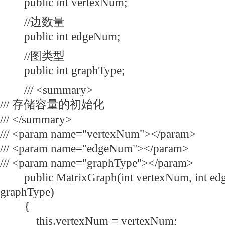
public int vertexNum;
//边数量
public int edgeNum;
//图类型
public int graphType;
/// <summary>
/// 存储容量的初始化
/// </summary>
/// <param name="vertexNum"></param>
/// <param name="edgeNum"></param>
/// <param name="graphType"></param>
public MatrixGraph(int vertexNum, int edg
graphType)
{
this.vertexNum = vertexNum;