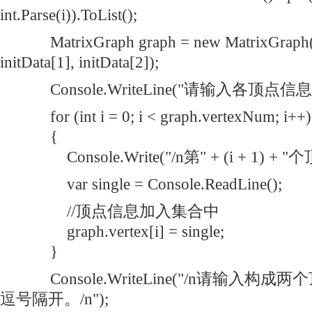
int.Parse(i)).ToList();
MatrixGraph graph = new MatrixGraph(in
initData[1], initData[2]);
Console.WriteLine("请输入各顶点信息：
for (int i = 0; i < graph.vertexNum; i++)
{
Console.Write("/n第" + (i + 1) + "个
var single = Console.ReadLine();
//顶点信息加入集合中
graph.vertex[i] = single;
}
Console.WriteLine("/n请输入构
逗号隔开。/n");