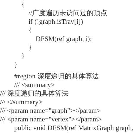
{
//广度遍历未访问过的顶点
if (!graph.isTrav[i])
{
DFSM(ref graph, i);
}
}
}
#region 深度递归的具体算法
/// <summary>
/// 深度递归的具体算法
/// </summary>
/// <param name="graph"></param>
/// <param name="vertex"></param>
public void DFSM(ref MatrixGraph graph, i