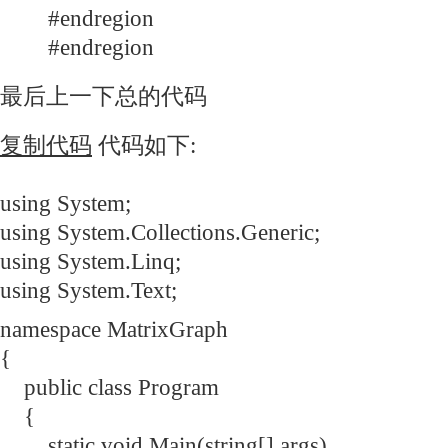
#endregion
#endregion
最后上一下总的代码
复制代码
代码如下:
using System;
using System.Collections.Generic;
using System.Linq;
using System.Text;
namespace MatrixGraph
{
public class Program
{
static void Main(string[] args)