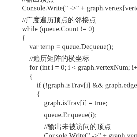
Console.Write(" ->" + graph.vertex[verte
//广度遍历顶点的邻接点
while (queue.Count != 0)
{
var temp = queue.Dequeue();
//遍历矩阵的横坐标
for (int i = 0; i < graph.vertexNum; i
{
if (!graph.isTrav[i] && graph.edges[t
{
graph.isTrav[i] = true;
queue.Enqueue(i);
//输出未被访问的顶点
Console.Write(" ->" + graph.vertex