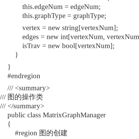
this.edgeNum = edgeNum;
this.graphType = graphType;
vertex = new string[vertexNum];
edges = new int[vertexNum, vertexNum
isTrav = new bool[vertexNum];
}
}
#endregion
/// <summary>
/// 图的操作类
/// </summary>
public class MatrixGraphManager
{
#region 图的创建