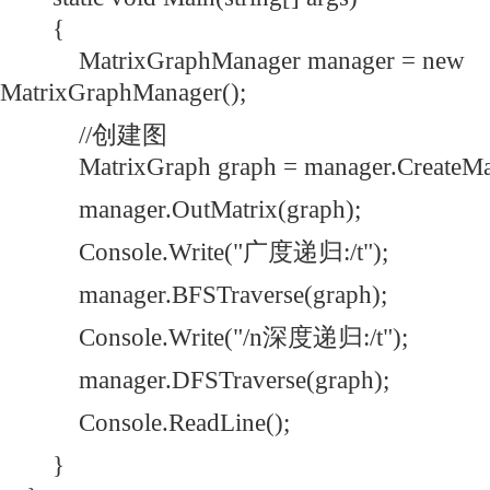
{
MatrixGraphManager manager = new
MatrixGraphManager();
//创建图
MatrixGraph graph = manager.CreateMatr
manager.OutMatrix(graph);
Console.Write("广度递归:/t");
manager.BFSTraverse(graph);
Console.Write("/n深度递归:/t");
manager.DFSTraverse(graph);
Console.ReadLine();
}