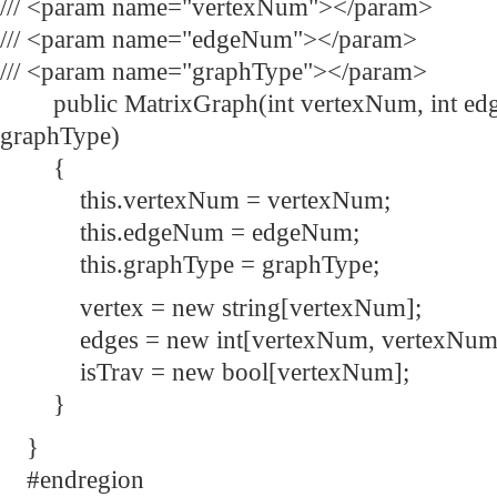
/// <param name="vertexNum"></param>
/// <param name="edgeNum"></param>
/// <param name="graphType"></param>
public MatrixGraph(int vertexNum, int edg
graphType)
{
this.vertexNum = vertexNum;
this.edgeNum = edgeNum;
this.graphType = graphType;
vertex = new string[vertexNum];
edges = new int[vertexNum, vertexNum
isTrav = new bool[vertexNum];
}
}
#endregion