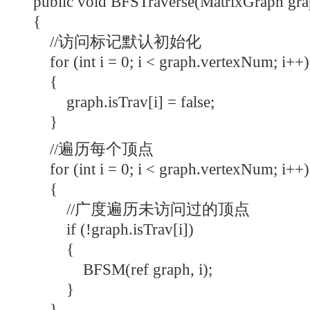
public void BFSTraverse(MatrixGraph gra
{
//访问标记默认初始化
for (int i = 0; i < graph.vertexNum; i++)
{
graph.isTrav[i] = false;
}
//遍历每个顶点
for (int i = 0; i < graph.vertexNum; i++)
{
//广度遍历未访问过的顶点
if (!graph.isTrav[i])
{
BFSM(ref graph, i);
}
}