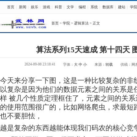
首页
|
新闻
|
娱乐
|
游戏
|
科普
|
文学
|
编程
|
系统
|
数据库
|
建站
|
学
首页
>
学院
>
逻辑算法
> 正文
算法系列15天速成 第十四天 
2024-09-08 23:18:41
字体：
大
中
小
来源：
转载
供稿：网
今天来分享一下图，这是一种比较复杂的非
以复杂是因为他们的数据元素之间的关系是
样 被几个性质定理框住了，元素之间的关
的使用范围很广的，比如网络爬虫，求最短
也不要胆怯，
越是复杂的东西越能体现我们码农的核