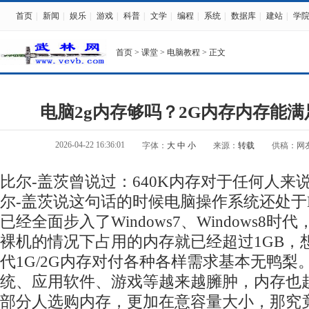
首页
|
新闻
|
娱乐
|
游戏
|
科普
|
文学
|
编程
|
系统
|
数据库
|
建站
|
学
首页
>
课堂
>
电脑教程
> 正文
电脑2g内存够吗？2G内存内存能
2026-04-22 16:36:01
字体：
大
中
小
来源：
转载
供稿：网
比尔-盖茨曾说过：640K内存对于任何人来说
尔-盖茨说这句话的时候电脑操作系统还处于
已经全面步入了Windows7、Windows8时代
裸机的情况下占用的内存就已经超过1GB，
代1G/2G内存对付各种各样需求基本无鸭梨
统、应用软件、游戏等越来越臃肿，内存也
部分人选购内存，更加在意容量大小，那究竟