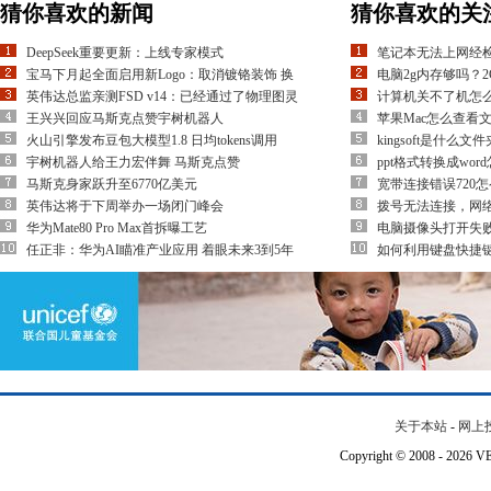
猜你喜欢的新闻
猜你喜欢的关
DeepSeek重要更新：上线专家模式
笔记本无法上网经检
宝马下月起全面启用新Logo：取消镀铬装饰 换
电脑2g内存够吗？
英伟达总监亲测FSD v14：已经通过了物理图灵
计算机关不了机怎
王兴兴回应马斯克点赞宇树机器人
苹果Mac怎么查看
火山引擎发布豆包大模型1.8 日均tokens调用
kingsoft是什么文
宇树机器人给王力宏伴舞 马斯克点赞
ppt格式转换成wor
马斯克身家跃升至6770亿美元
宽带连接错误720
英伟达将于下周举办一场闭门峰会
拨号无法连接，网
华为Mate80 Pro Max首拆曝工艺
电脑摄像头打开失
任正非：华为AI瞄准产业应用 着眼未来3到5年
如何利用键盘快捷
关于本站
-
网上
Copyright © 2008 - 202