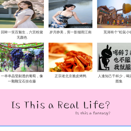
回眸一笑百魅生，六宫粉黛
岁月静美，剪一影烟雨江南
芜湖有个“松鼠小
无颜色
一串串晶莹剔透的葡萄，像
正宗老北京脆皮烤鸭
人逢知己千杯少，喝
一颗颗宝石挂在藤
图集