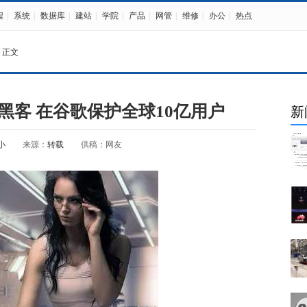
程
|
系统
|
数据库
|
建站
|
学院
|
产品
|
网管
|
维修
|
办公
|
热点
 正文
黑客 在谷歌保护全球10亿用户
新
小
来源：
转载
供稿：网友