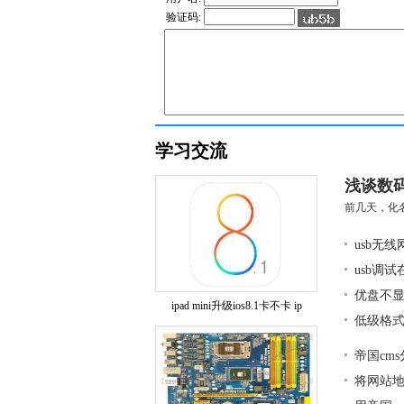
验证码:
学习交流
浅谈数
前几天，化名
usb无
usb调
优盘不显
ipad mini升级ios8.1卡不卡 ip
低级格式
帝国cm
将网站地图