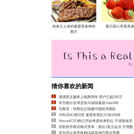
肉食主义者的最爱美食烤肉
夏日甜心草莓美
图片
猜你喜欢的新闻
滴滴英文服务上线两周年 用户已超200万
华为推出全球至快AI训练集群Atlas900
马斯克：特斯拉正组建中国技术团队
10年后6G将问世 速度有望比5G快100倍
WeworkCEO称已开始考虑未来职位 不排除放弃
谷歌软件商店模式变革：推出5美元会员 可用数
华为否认有意收购Oi或其他巴西运营商