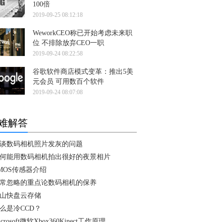
100倍
2019-09-25 08:12:18
WeworkCEO称已开始考虑未来职
位 不排除放弃CEO一职
2019-09-24 08:22:58
谷歌软件商店模式变革：推出5美
元会员 可用数百个软件
2019-09-24 08:07:08
难解答
谈数码相机照片发灰的问题
何能用数码相机拍出很好的夜景相片
MOS传感器介绍
常忽略的重点论数码相机的保养
山快盘云存储
么是冷CCD？
icrosoft微软Xbox360Kinect工作原理