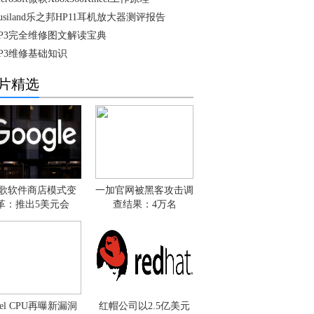
usiland乐之邦HP11耳机放大器测评报告
P3完全维修图文解读宝典
P3维修基础知识
片精选
歌软件商店模式变
一加官网被黑客攻击调
革：推出5美元会
查结果：4万名
ntel CPU再曝新漏洞
红帽公司以2.5亿美元