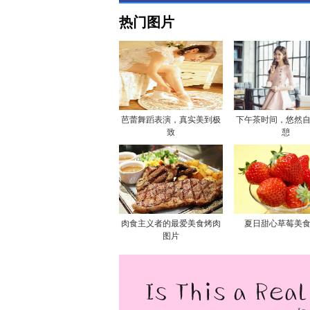
热门图片
芭蕾舞蹈表演，真实美到极
下午茶时间，悠然
致
憩
肉食主义者的最爱美食烤肉
夏日甜心草莓美
图片