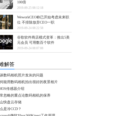
100倍
2019-09-25 08:12:18
WeworkCEO称已开始考虑未来职
位 不排除放弃CEO一职
2019-09-24 08:22:58
谷歌软件商店模式变革：推出5美
元会员 可用数百个软件
2019-09-24 08:07:08
难解答
谈数码相机照片发灰的问题
何能用数码相机拍出很好的夜景相片
MOS传感器介绍
常忽略的重点论数码相机的保养
山快盘云存储
么是冷CCD？
icrosoft微软Xbox360Kinect工作原理