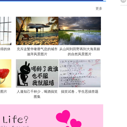
更多
自得的休
充斥这繁华奢靡气息的城市
从山间到田野再到大海美丽
迪拜风景图片
的自然风景图片
食图片
人逢知己千杯少，喝酒搞笑
搞笑试卷，学生恶搞答题
图集