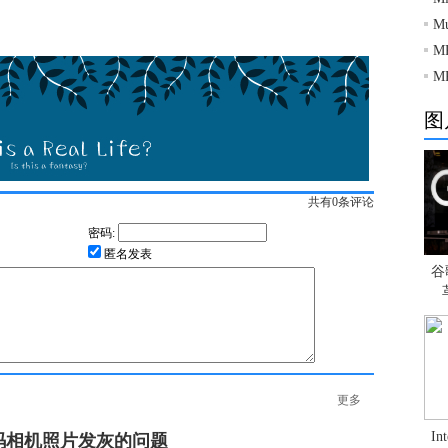
M
台
M
M
图
共有
0
条评论
密码:
匿名发表
谷
更多
I
码相机照片发灰的问题