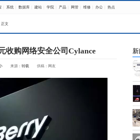
程
|
系统
|
数据库
|
建站
|
学院
|
产品
|
网管
|
维修
|
办公
|
热点
 正文
收购网络安全公司Cylance
新
小
来源：
转载
供稿：网友