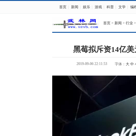
首页
|
新闻
|
娱乐
|
游戏
|
科普
|
文学
|
编
首页
>
新闻
>
行业
>
黑莓拟斥资14亿美元
2019-09-06 22:11:53
字体：
大
中