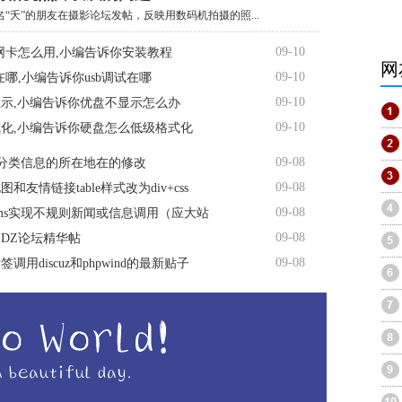
“夭”的朋友在摄影论坛发帖，反映用数码机拍摄的照...
09-10
线网卡怎么用,小编告诉你安装教程
网
09-10
试在哪,小编告诉你usb调试在哪
09-10
示,小编告诉你优盘不显示怎么办
09-10
化,小编告诉你硬盘怎么低级格式化
09-08
s分类信息的所在地在的修改
09-08
和友情链接table样式改为div+css
09-08
ms实现不规则新闻或信息调用（应大站
09-08
DZ论坛精华帖
09-08
调用discuz和phpwind的最新贴子