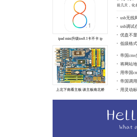
前几天，化名
usb无
usb调
优盘不显
ipad mini升级ios8.1卡不卡 ip
低级格式
帝国cm
将网站地图
用帝国c
帝国调用
上北下南看主板:谈主板南北桥
用灵动标签