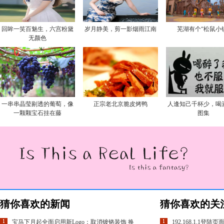
回眸一笑百魅生，六宫粉黛
岁月静美，剪一影烟雨江南
芜湖有个“松鼠小
无颜色
一串串晶莹剔透的葡萄，像
正宗老北京脆皮烤鸭
人逢知己千杯少，喝
一颗颗宝石挂在藤
图集
猜你喜欢的新闻
猜你喜欢的关
宝马下月起全面启用新Logo：取消镀铬装饰 换
192.168.1.1登