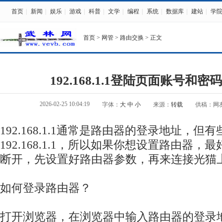
首页
|
新闻
|
娱乐
|
游戏
|
科普
|
文学
|
编程
|
系统
|
数据库
|
建站
|
学
首页
>
网管
>
路由交换
> 正文
192.168.1.1登陆页面账号和
2026-02-25 10:04:19
字体：
大
中
小
来源：
转载
供稿：网
192.168.1.1通常是路由器的登录地址，但
192.168.1.1，所以如果你想设置路由器
断开，先设置好路由器参数，再来连接光猫
如何登录路由器？
打开浏览器，在浏览器中输入路由器的登录地址：19