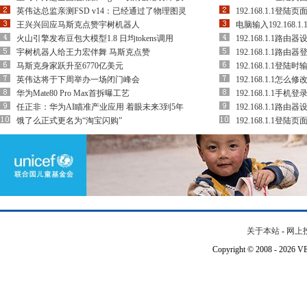
英伟达总监亲测FSD v14：已经通过了物理图灵
192.168.1.1
王兴兴回应马斯克点赞宇树机器人
电脑输入192.168
火山引擎发布豆包大模型1.8 日均tokens调用
192.168.1.1
宇树机器人给王力宏伴舞 马斯克点赞
192.168.1.1
马斯克身家跃升至6770亿美元
192.168.1.1登
英伟达将于下周举办一场闭门峰会
192.168.1.1怎么修改成
华为Mate80 Pro Max首拆曝工艺
192.168.1.1手
任正非：华为AI瞄准产业应用 着眼未来3到5年
192.168.1.1
饿了么正式更名为“淘宝闪购”
192.168.1.1
关于本站
-
网上
Copyright © 2008 - 202