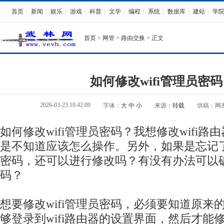
首页
|
新闻
|
娱乐
|
游戏
|
科普
|
文学
|
编程
|
系统
|
数据库
|
建站
|
学
首页
>
网管
>
路由交换
> 正文
如何修改wifi管理员密
2026-03-23 10:42:09
字体：
大
中
小
来源：
转载
供稿：网
如何修改wifi管理员密码？我想修改wifi
是不知道应该怎么操作。另外，如果是忘记了原
密码，还可以进行修改吗？有没有办法可以破解
码？
想要修改wifi管理员密码，必须要知道原来的
够登录到wifi路由器的设置界面，然后才能修