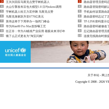
王兴兴回应马斯克点赞宇树机器人
路由器管理员密码
火山引擎发布豆包大模型1.8 日均tokens调用
路由器登陆密码默
宇树机器人给王力宏伴舞 马斯克点赞
手机如何设置路由
马斯克身家跃升至6770亿美元
路由器密码忘记了
英伟达将于下周举办一场闭门峰会
TP-LINK密码显
华为Mate80 Pro Max首拆曝工艺
路由器密码被修改
任正非：华为AI瞄准产业应用 着眼未来3到5年
忘记路由器管理员
饿了么正式更名为“淘宝闪购”
连接无线路由时接提
关于本站
-
网上
Copyright © 2008 - 202