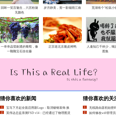
回眸一笑百魅生，六宫粉黛
岁月静美，剪一影烟雨江南
芜湖有个“松鼠小
无颜色
一串串晶莹剔透的葡萄，像
正宗老北京脆皮烤鸭
人逢知己千杯少，喝
一颗颗宝石挂在藤
图集
猜你喜欢的新闻
猜你喜欢的关
宝马下月起全面启用新Logo：取消镀铬装饰 换
无线路由器初始密
英伟达总监亲测FSD v14：已经通过了物理图灵
如何修改wifi管理