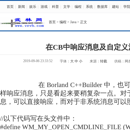
首页
|
新闻
|
娱乐
|
游戏
|
科普
|
文学
|
编程
|
系统
|
数据库
|
建站
|
学
首页
>
编程
>
Java
> 正文
在CB中响应消息及自定义
2019-09-06 23:33:52
字体：
大
中
小
来源：
转载
供稿：网
在 Borland C++Builder 中，也可以
样响应消息，只是看起来要稍复杂一点。对
息，可以直接响应，而对于非系统消息可以
//以下代码写在头文件中：
#define WM_MY_OPEN_CMDLINE_FILE (