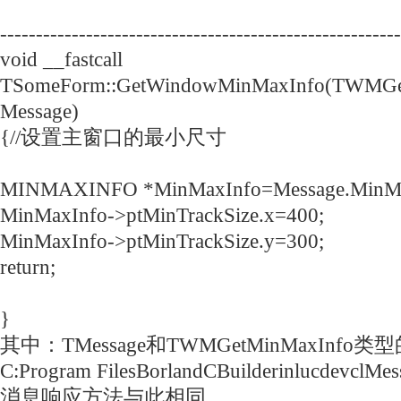
--------------------------------------------------------
void __fastcall
TSomeForm::GetWindowMinMaxInfo(TWMGe
Message)
{//设置主窗口的最小尺寸
MINMAXINFO *MinMaxInfo=Message.MinMa
MinMaxInfo->ptMinTrackSize.x=400;
MinMaxInfo->ptMinTrackSize.y=300;
return;
}
其中：TMessage和TWMGetMinMaxInf
C:Program FilesBorlandCBuilderinlucdevc
消息响应方法与此相同。