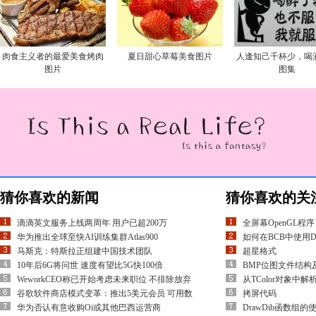
肉食主义者的最爱美食烤肉
夏日甜心草莓美食图片
人逢知己千杯少，喝
图片
图集
猜你喜欢的新闻
猜你喜欢的关
滴滴英文服务上线两周年 用户已超200万
全屏幕OpenGL程序
华为推出全球至快AI训练集群Atlas900
如何在BCB中使用Dir
马斯克：特斯拉正组建中国技术团队
超星格式
10年后6G将问世 速度有望比5G快100倍
BMP位图文件结构
WeworkCEO称已开始考虑未来职位 不排除放弃
从TColor对象中解
谷歌软件商店模式变革：推出5美元会员 可用数
拷屏代码
华为否认有意收购Oi或其他巴西运营商
DrawDib函数组的