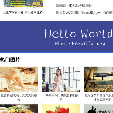
帝国调用DZ论坛精华帖
上北下南看主板:谈主板南北桥
用灵动标签调用discuz和phpwind的
热门图片
芭蕾舞蹈表演，真实美到极
下午茶时间，悠然自得的休
充斥这繁华奢靡气息
致
憩
迪拜风景图片