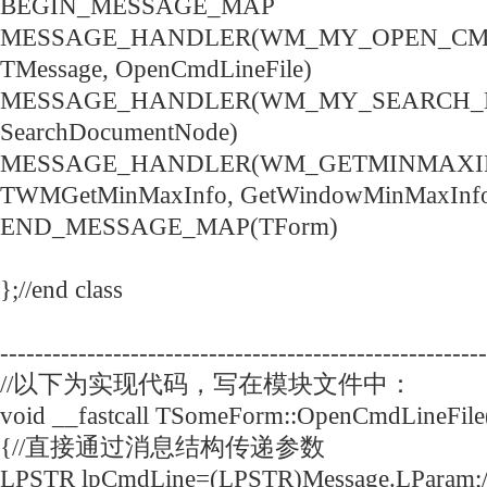
BEGIN_MESSAGE_MAP
MESSAGE_HANDLER(WM_MY_OPEN_CMD
TMessage, OpenCmdLineFile)
MESSAGE_HANDLER(WM_MY_SEARCH_NO
SearchDocumentNode)
MESSAGE_HANDLER(WM_GETMINMAXIN
TWMGetMinMaxInfo, GetWindowMinMaxInf
END_MESSAGE_MAP(TForm)
};//end class
--------------------------------------------------------
//以下为实现代码，写在模块文件中：
void __fastcall TSomeForm::OpenCmdLineFil
{//直接通过消息结构传递参数
LPSTR lpCmdLine=(LPSTR)Message.LPar