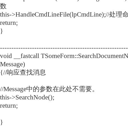
数
this->HandleCmdLineFile(lpCmdLine);
return;
}
--------------------------------------------------------
void __fastcall TSomeForm::SearchDocument
Message)
{//响应查找消息
//Message中的参数在此处不需要。
this->SearchNode();
return;
}