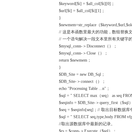
$keyword[$i] = $all_col[$i][0]；
$url[$i] = $all_col[$i][1]；
}
$newmem=str_replace（$keyword,$url,$
// 这是本函数里最大的功能，数组替换
// 一个语句解决一段文本里所有关键字
$mysql_conn-＞Disconnect（）；
$mysql_conn-＞Close（）；
return $newmem；
}
$DB_Site = new DB_Sql；
$DB_Site-＞connect（）；
echo "Processing Table ...n"；
$sql = " SELECT max（seq） as seq FROM
$seqinfo = $DB_Site-＞query_first（$sq
$seq = $seqinfo[seq]；// 取出目标数据
$sql = " SELECT seq,type,body FROM vfp_
//取出源数据库中最新的记录。
$rs = $conn-＞Execute（$sql）；