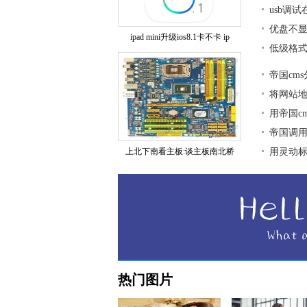
usb调
优盘不显
ipad mini升级ios8.1卡不卡 ip
低级格式
帝国cm
将网站地图
用帝国c
帝国调用
上北下南看主板:谈主板南北桥
用灵动标签
热门图片