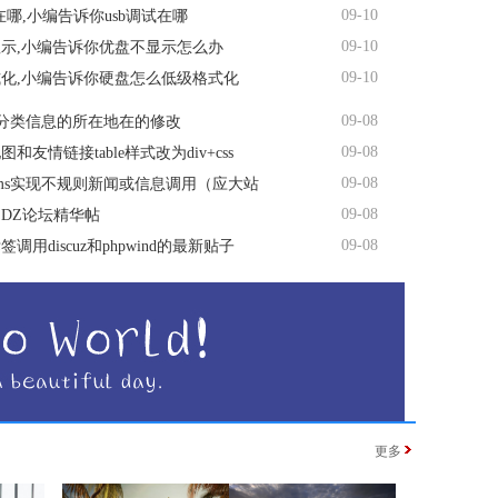
09-10
试在哪,小编告诉你usb调试在哪
09-10
示,小编告诉你优盘不显示怎么办
09-10
化,小编告诉你硬盘怎么低级格式化
09-08
s分类信息的所在地在的修改
09-08
和友情链接table样式改为div+css
09-08
ms实现不规则新闻或信息调用（应大站
09-08
DZ论坛精华帖
09-08
调用discuz和phpwind的最新贴子
更多