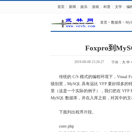
首页
|
新闻
|
娱乐
|
游戏
|
科普
|
文学
|
编
首页
>
数据库
>
My
Foxpro到M
2019-09-08 23:26:27
字体：
大
中
传统的 C/S 模式的编程环境下，Visual
级别里，MySQL 具有远比 VFP 要好
里（这是一个实际的例子），我们把在 VFP 环
MySQL 数据库，并在入库之前，对其中
下面列出程序片段。
conv.php