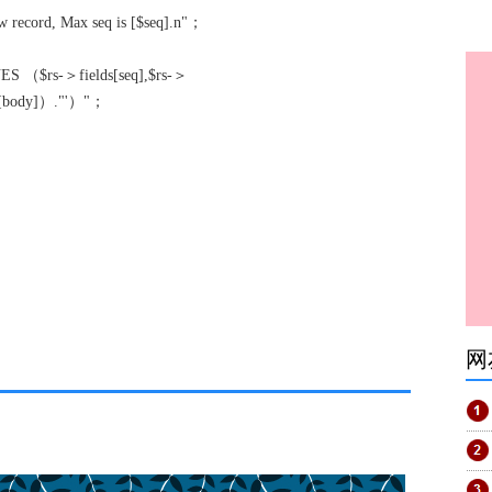
ecord, Max seq is [$seq].n"；
S （$rs-＞fields[seq],$rs-＞
s[body]）."'）"；
网