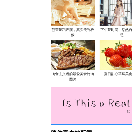
芭蕾舞蹈表演，真实美到极
下午茶时间，悠然
致
憩
肉食主义者的最爱美食烤肉
夏日甜心草莓美
图片