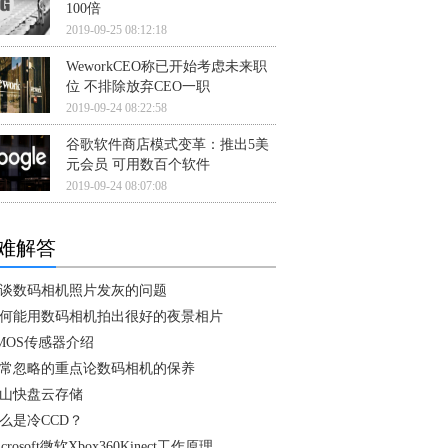
100倍
2019-09-25 08:12:18
WeworkCEO称已开始考虑未来职
位 不排除放弃CEO一职
2019-09-24 08:22:58
谷歌软件商店模式变革：推出5美
元会员 可用数百个软件
2019-09-24 08:07:08
难解答
谈数码相机照片发灰的问题
何能用数码相机拍出很好的夜景相片
MOS传感器介绍
常忽略的重点论数码相机的保养
山快盘云存储
么是冷CCD？
icrosoft微软Xbox360Kinect工作原理