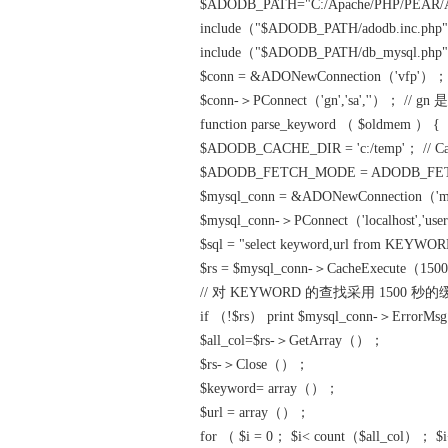
$ADODB_PATH="C:/Apache/PHP/PEAR
include（"$ADODB_PATH/adodb.inc.ph
include（"$ADODB_PATH/db_mysql.p
$conn = &ADONewConnection（'vfp'
$conn-＞PConnect（'gn','sa',''）； 
function parse_keyword （ $oldmem ） {
$ADODB_CACHE_DIR = 'c:/temp'； // 
$ADODB_FETCH_MODE = ADODB_FE
$mysql_conn = &ADONewConnection（
$mysql_conn-＞PConnect（'localhost','usern
$sql = "select keyword,url from KEYWO
$rs = $mysql_conn-＞CacheExecute（150
// 对 KEYWORD 的查找采用 1500 秒
if （!$rs） print $mysql_conn-＞Error
$all_col=$rs-＞GetArray（）；
$rs-＞Close（）；
$keyword= array（）；
$url = array（）；
for （ $i = 0； $i< count（$all_col）； $i