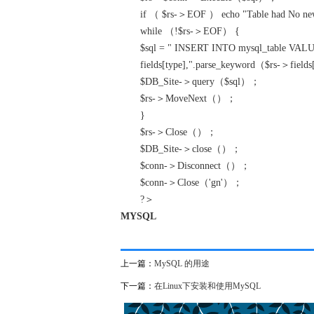
if （ $rs-＞EOF ） echo "Table had No new r
while （!$rs-＞EOF） {
$sql = " INSERT INTO mysql_table VALUE
fields[type],".parse_keyword（$rs-＞field
$DB_Site-＞query（$sql）；
$rs-＞MoveNext（）；
}
$rs-＞Close（）；
$DB_Site-＞close（）；
$conn-＞Disconnect（）；
$conn-＞Close（'gn'）；
?＞
MYSQL
上一篇：
MySQL 的用途
下一篇：
在Linux下安装和使用MySQL