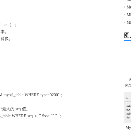
M
M
M
oldmem）；
文本。
图
的替换。
M
 mysql_table WHERE type=0200"；
l）；
库中最大的 seq 值。
table WHERE seq ＞ ".$seq."" " ；
M