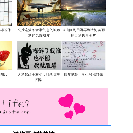
自得的休
充斥这繁华奢靡气息的城市
从山间到田野再到大海美丽
迪拜风景图片
的自然风景图片
食图片
人逢知己千杯少，喝酒搞笑
搞笑试卷，学生恶搞答题
图集