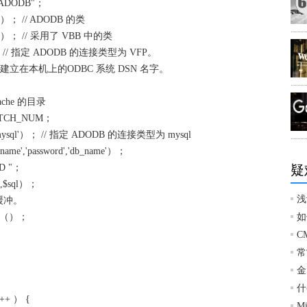
/ADODB"；
p"）； // ADODB 的类
hp"）； // 采用了 VBB 中的类
）； // 指定 ADODB 的连接类型为 VFP。
// gn 是建立在本机上的ODBC 系统 DSN 名字。
Cache 的目录
TCH_NUM；
'mysql'）； // 指定 ADODB 的连接类型为 mysql
ame','password','db_name'）；
RD "；
疑
0,$sql）；
浅
的缓冲。
Msg（）；
如
C
常
金
什
++ ） {
M