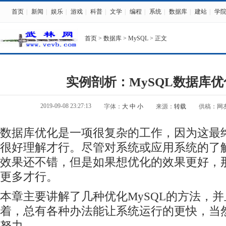
首页
|
新闻
|
娱乐
|
游戏
|
科普
|
文学
|
编程
|
系统
|
数据库
|
建站
|
学
首页
>
数据库
>
MySQL
> 正文
实例剖析：MySQL数据库
2019-09-08 23:27:13
字体：
大
中
小
来源：
转载
供稿：网
数据库优化是一项很复杂的工作，因为这最
很好理解才行。尽管对系统或应用系统的了
效果还不错，但是如果想优化的效果更好，
更多才行。
本章主要讲解了几种优化MySQL的方法，
着，总有各种办法能让系统运行的更快，当
努力。