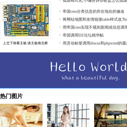
低级格式化,小编告诉你硬盘怎么低
帝国cms分类信息的所在地在的修改
将网站地图和友情链接table样式改为div
用帝国cms实现不规则新闻或信息调
帝国调用DZ论坛精华帖
上北下南看主板:谈主板南北桥
用灵动标签调用discuz和phpwind的
热门图片