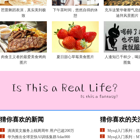
芭蕾舞蹈表演，真实美到极
下午茶时间，悠然自得的休
充斥这繁华奢靡气息
致
憩
迪拜风景图片
肉食主义者的最爱美食烤肉
夏日甜心草莓美食图片
人逢知己千杯少，喝
图片
图集
猜你喜欢的新闻
猜你喜欢的关
滴滴英文服务上线两周年 用户已超200万
Mysql入门系列：
华为推出全球至快AI训练集群Atlas900
Mysql入门系列：