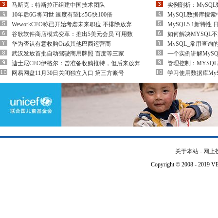
马斯克：特斯拉正组建中国技术团队
实例剖析：MySQ
10年后6G将问世 速度有望比5G快100倍
MySQL数据库搜
WeworkCEO称已开始考虑未来职位 不排除放弃
MySQL5.1新特性
谷歌软件商店模式变革：推出5美元会员 可用数
如何解决MYSQL
华为否认有意收购Oi或其他巴西运营商
MySQL_常用查询
武汉发放首批自动驾驶商用牌照 百度等三家
一个实例讲解MyS
迪士尼CEO伊格尔：曾准备收购推特，但后来放弃
管理控制：MYSQ
网易网盘11月30日关闭独立入口 第三方账号
学习使用数据库MyS
关于本站
-
网上
Copyright © 2008 - 201