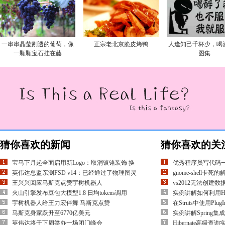
一串串晶莹剔透的葡萄，像
正宗老北京脆皮烤鸭
人逢知己千杯少，喝
一颗颗宝石挂在藤
图集
猜你喜欢的新闻
猜你喜欢的关
宝马下月起全面启用新Logo：取消镀铬装饰 换
优秀程序员写代码一
英伟达总监亲测FSD v14：已经通过了物理图灵
gnome-shell卡死
王兴兴回应马斯克点赞宇树机器人
vs2012无法创建
火山引擎发布豆包大模型1.8 日均tokens调用
实例讲解如何利用Hibe
宇树机器人给王力宏伴舞 马斯克点赞
在Struts中使用PlugI
马斯克身家跃升至6770亿美元
实例讲解Spring集
英伟达将于下周举办一场闭门峰会
Hibernate高级查询