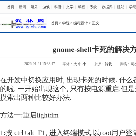
首页
|
新闻
|
娱乐
|
游戏
|
科普
|
文学
|
编程
|
系统
|
数据库
|
建站
|
学
首页
>
学院
>
编程设计
> 正文
gnome-shell卡死的解决
2026-01-21 15:38:47
字体：
大
中
小
来源：
转载
供稿：网
在开发中切换应用时, 出现卡死的时候. 什
的啦, 一开始出现这个, 只有按电源重启,但是
摸索出两种比较好办法.
方法一:重启lightdm
1:按 ctrl+alt+F1, 进入终端模式,以root用户登