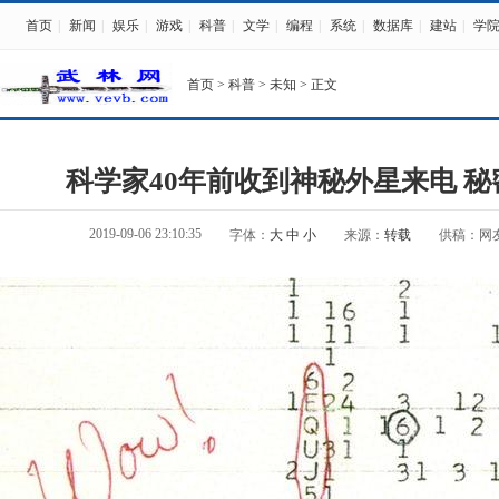
首页
|
新闻
|
娱乐
|
游戏
|
科普
|
文学
|
编程
|
系统
|
数据库
|
建站
|
学
首页
>
科普
>
未知
> 正文
科学家40年前收到神秘外星来电 
2019-09-06 23:10:35
字体：
大
中
小
来源：
转载
供稿：网