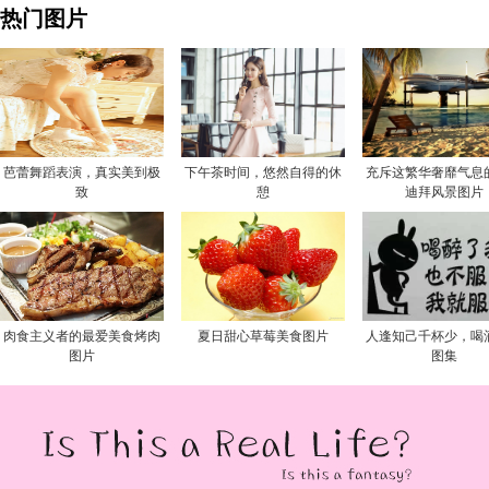
热门图片
芭蕾舞蹈表演，真实美到极
下午茶时间，悠然自得的休
充斥这繁华奢靡气息
致
憩
迪拜风景图片
肉食主义者的最爱美食烤肉
夏日甜心草莓美食图片
人逢知己千杯少，喝
图片
图集