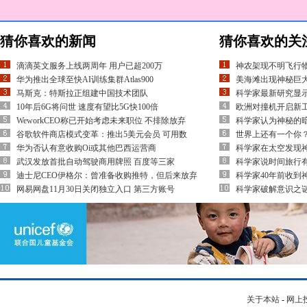
猜你喜欢的新闻
猜你喜欢的关
滴滴英文服务上线两周年 用户已超200万
神农架现不明飞行物
华为推出全球至快AI训练集群Atlas900
美海滩出现神秘巨大
马斯克：特斯拉正组建中国技术团队
科学家最新研究显
10年后6G将问世 速度有望比5G快100倍
欧洲对撞机开启新
WeworkCEO称已开始考虑未来职位 不排除放弃
科学家认为神秘的
谷歌软件商店模式变革：推出5美元会员 可用数
世界上还有一个你
华为否认有意收购Oi或其他巴西运营商
科学家在太空发现神
武汉发放首批自动驾驶商用牌照 百度等三家
科学家说时间旅行有
迪士尼CEO伊格尔：曾准备收购推特，但后来放弃
科学家40年前收到
网易网盘11月30日关闭独立入口 第三方账号
科学家破解意识之谜
关于本站
-
网上