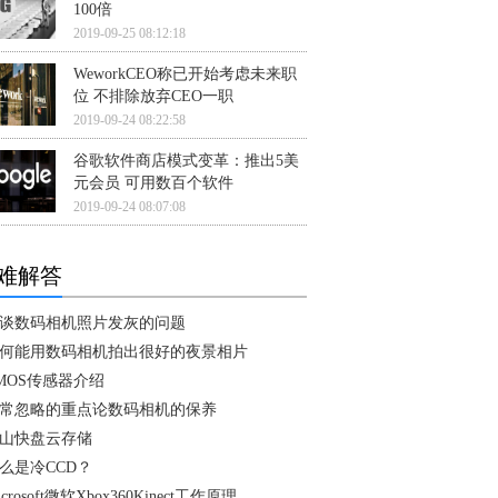
100倍
2019-09-25 08:12:18
WeworkCEO称已开始考虑未来职
位 不排除放弃CEO一职
2019-09-24 08:22:58
谷歌软件商店模式变革：推出5美
元会员 可用数百个软件
2019-09-24 08:07:08
难解答
谈数码相机照片发灰的问题
何能用数码相机拍出很好的夜景相片
MOS传感器介绍
常忽略的重点论数码相机的保养
山快盘云存储
么是冷CCD？
icrosoft微软Xbox360Kinect工作原理