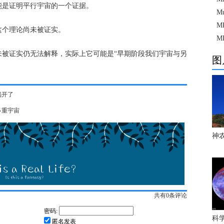
能是证明平行宇宙的一个证据。
M
M
这个理论尚未被证实。
M
未被证实仍无法解释，实际上它可能是“早期阶段我们宇宙与另
图
揭开了
多重宇宙
神
共有
0
条评论
密码:
科
匿名发表