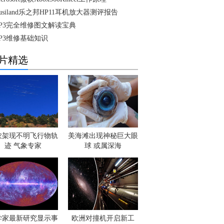
usiland乐之邦HP11耳机放大器测评报告
P3完全维修图文解读宝典
P3维修基础知识
片精选
农架现不明飞行物轨
美海滩出现神秘巨大眼
迹 气象专家
球 或属深海
学家最新研究显示事
欧洲对撞机开启新工