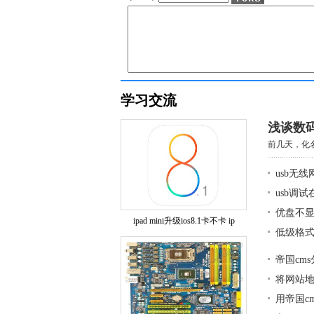
学习交流
浅谈数
前几天，化名
usb无
usb调
优盘不显
ipad mini升级ios8.1卡不卡 ip
低级格式
帝国cm
将网站地图
用帝国c