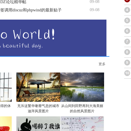
09-08
DZ论坛精华帖
09-08
调用discuz和phpwind的最新贴子
更多
自得的休
充斥这繁华奢靡气息的城市
从山间到田野再到大海美丽
迪拜风景图片
的自然风景图片