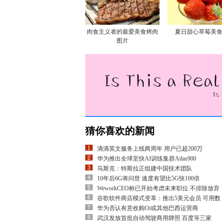
肉食主义者的最爱美食烤肉
夏日甜心草莓美
图片
猜你喜欢的新闻
滴滴英文服务上线两周年 用户已超200万
华为推出全球至快AI训练集群Atlas900
马斯克：特斯拉正组建中国技术团队
10年后6G将问世 速度有望比5G快100倍
WeworkCEO称已开始考虑未来职位 不排除放弃
谷歌软件商店模式变革：推出5美元会员 可用数
华为否认有意收购Oi或其他巴西运营商
武汉发放首批自动驾驶商用牌照 百度等三家