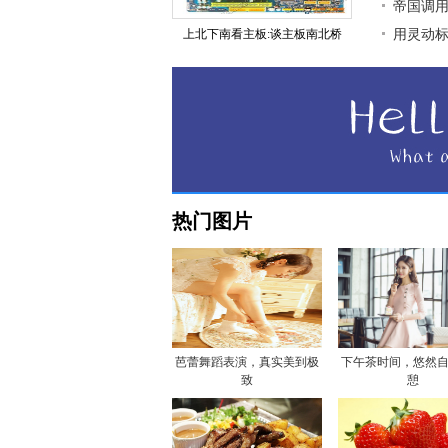
帝国调用
上北下南看主板:谈主板南北桥
用灵动标签
热门图片
芭蕾舞蹈表演，真实美到极
下午茶时间，悠然
致
憩