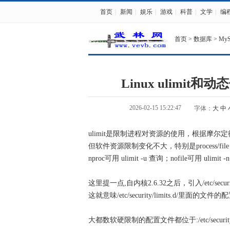
首页
|
新闻
|
娱乐
|
游戏
|
科普
|
文学
|
编
首页
>
数据库
>
My
Linux ulimi
2026-02-15 15:22:47
字体：
大
中
ulimit是限制进程对资源的使用，根据摩
但软件资源限制变化不大，特别是process/file，
nproc可用 ulimit -u 查询；nofile可用 ulimit 
这里提一点,自内核2.6.32之后，引入/etc/security/li
这就意味/etc/security/limits.d/里面的文件的配置会
大都数软硬限制的配置文件都位于:/etc/security/li