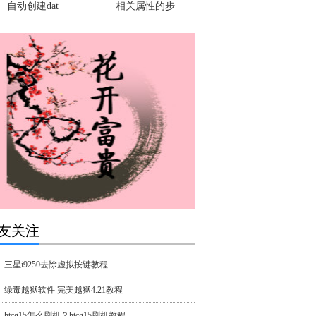
自动创建dat
相关属性的步
友关注
三星i9250去除虚拟按键教程
绿毒越狱软件 完美越狱4.21教程
htcg15怎么刷机？htcg15刷机教程