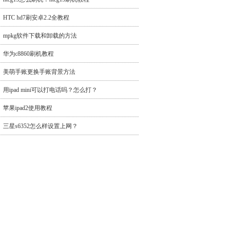
HTC hd7刷安卓2.2全教程
mpkg软件下载和卸载的方法
华为c8860刷机教程
美萌手账更换手账背景方法
用ipad mini可以打电话吗？怎么打？
苹果ipad2使用教程
三星s6352怎么样设置上网？