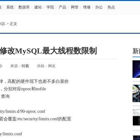
程
|
系统
|
数据库
|
建站
|
学院
|
产品
|
网管
|
维修
|
办公
|
热点
SQL
> 正文
t和动态修改MySQL最大线程数限制
新
小
来源：
转载
供稿：网友
尔定律，高配的硬件现下也差不多白菜价
分别对应nproc和nofile
-n 查询
mits.d/90-nproc.conf
覆盖/etc/security/limits.conf的配置
mits.conf