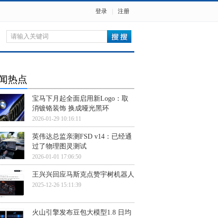
登录
|
注册
闻热点
宝马下月起全面启用新Logo：取
消镀铬装饰 换成哑光黑环
2026-01-29 10:16:11
英伟达总监亲测FSD v14：已经通
过了物理图灵测试
2026-01-01 17:06:50
王兴兴回应马斯克点赞宇树机器人
2025-12-26 15:11:39
火山引擎发布豆包大模型1.8 日均