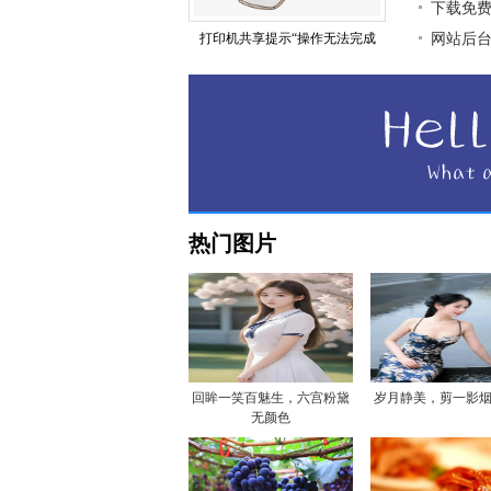
下载免
打印机共享提示“操作无法完成
网站后
热门图片
回眸一笑百魅生，六宫粉黛
岁月静美，剪一影
无颜色