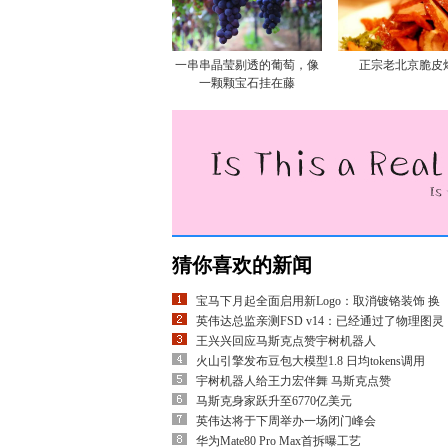
一串串晶莹剔透的葡萄，像
正宗老北京脆皮
一颗颗宝石挂在藤
猜你喜欢的新闻
宝马下月起全面启用新Logo：取消镀铬装饰 换
英伟达总监亲测FSD v14：已经通过了物理图灵
王兴兴回应马斯克点赞宇树机器人
火山引擎发布豆包大模型1.8 日均tokens调用
宇树机器人给王力宏伴舞 马斯克点赞
马斯克身家跃升至6770亿美元
英伟达将于下周举办一场闭门峰会
华为Mate80 Pro Max首拆曝工艺