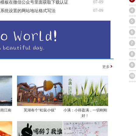
07-09
费模板在微信公众号里面获取下载认证
07-09
台系统设置的网站地址格式写法
更多
烟雨江南
芜湖有个“松鼠小镇”
小满：小得盈满，一切刚刚
好！