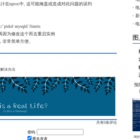
计在nproc中, 这可能掩盖或造成对此问题的误判
电
新
电
/`pidof mysqld`/limits
不用再因为修改这个而去重启实例
图
数，非常简单方便。
误的解决办法
预
共有
0
条评论
密码:
my
匿名发表