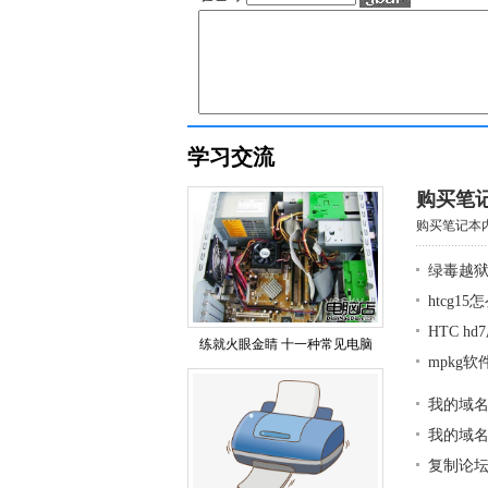
学习交流
购买笔记
购买笔记本内
绿毒越狱
htcg1
HTC h
练就火眼金睛 十一种常见电脑
mpkg
我的域
我的域
复制论