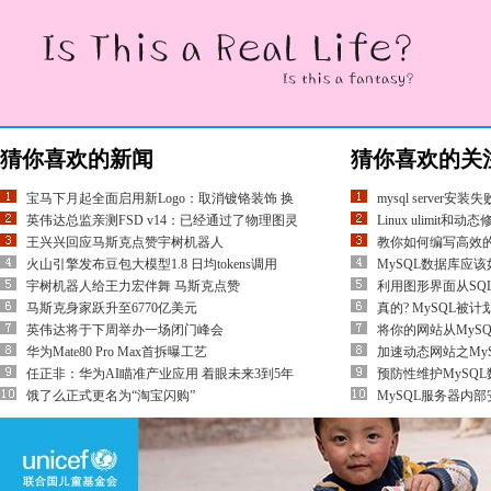
猜你喜欢的新闻
猜你喜欢的关
宝马下月起全面启用新Logo：取消镀铬装饰 换
mysql serve
英伟达总监亲测FSD v14：已经通过了物理图灵
Linux ulimit
王兴兴回应马斯克点赞宇树机器人
教你如何编写高效的
火山引擎发布豆包大模型1.8 日均tokens调用
MySQL数据库应
宇树机器人给王力宏伴舞 马斯克点赞
利用图形界面从SQL
马斯克身家跃升至6770亿美元
真的? MySQL被计
英伟达将于下周举办一场闭门峰会
将你的网站从MySQL改
华为Mate80 Pro Max首拆曝工艺
加速动态网站之My
任正非：华为AI瞄准产业应用 着眼未来3到5年
预防性维护MySQ
饿了么正式更名为“淘宝闪购”
MySQL服务器内