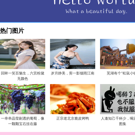
热门图片
回眸一笑百魅生，六宫粉黛
岁月静美，剪一影烟雨江南
芜湖有个“松鼠小
无颜色
一串串晶莹剔透的葡萄，像
正宗老北京脆皮烤鸭
人逢知己千杯少，喝
一颗颗宝石挂在藤
图集