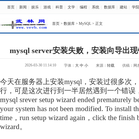
首页
|
新闻
|
娱乐
|
游戏
|
科普
|
文学
|
编程
|
系统
|
数据库
|
建站
|
学
首页
>
数据库
>
MySQL
> 正文
mysql server安装失败，安装向导
2026-03-30 11:14:10
字体：
大
中
小
来源：
转载
供稿：网
今天在服务器上安装mysql，安装过很多次
行，可是这次进行到一半居然遇到一个错误
mysql srever setup wizard ended prematurely be
your system has not been modified. To install th
time，run setup wizard again，click the finish bu
wizard。